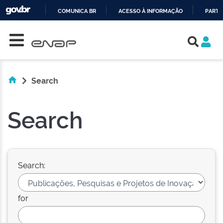
COMUNICA BR
ACESSO À INFORMAÇÃO
PARTI
Skip navigation
IR
PARA
O
CONTEÚDO
Search
Search
Search:
for