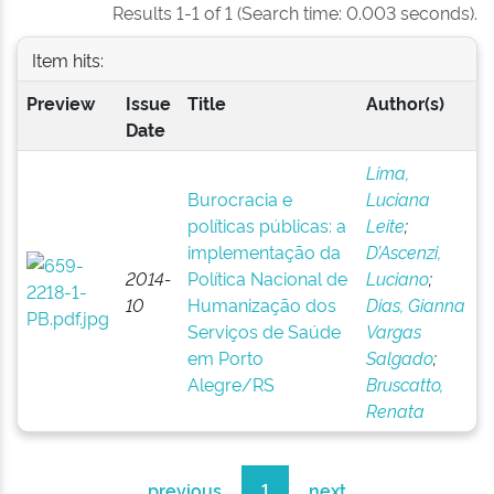
Results 1-1 of 1 (Search time: 0.003 seconds).
Item hits:
Preview
Issue
Title
Author(s)
Date
Lima,
Burocracia e
Luciana
políticas públicas: a
Leite
;
implementação da
D’Ascenzi,
2014-
Política Nacional de
Luciano
;
10
Humanização dos
Dias, Gianna
Serviços de Saúde
Vargas
em Porto
Salgado
;
Alegre/RS
Bruscatto,
Renata
previous
1
next