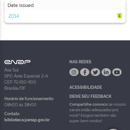
Date issued
2014
1
NAS REDES
Asa Sul
SPO Área Especial 2-A
CEP 70.610-900
ACESSIBILIDADE
Brasília/DF
DEIXE SEU FEEDBACK
Horário de funcionamento
Compartilhe conosco
se nossos
08h00 às 18h00
canais estão adequados pra
Contato
você? Elogios também são
biblioteca@enap.gov.br
super bem vindos!