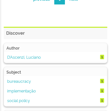
Discover
Author
D’Ascenzi, Luciano
1
Subject
bureaucracy
1
implementação
1
social policy
1