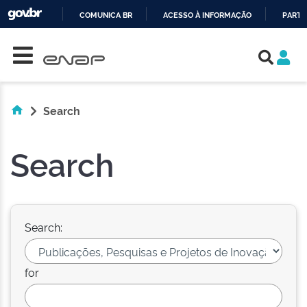
COMUNICA BR
ACESSO À INFORMAÇÃO
PARTI
Skip navigation
IR
PARA
O
CONTEÚDO
Search
Search
Search:
for