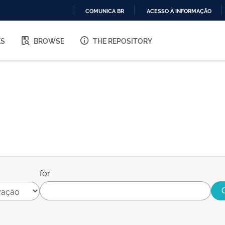
COMUNICA BR
ACESSO À INFORMAÇÃO
IR
PARA
ES
BROWSE
THE REPOSITORY
O
CONTEÚDO
for