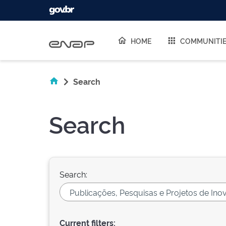
Skip navigation
HOME
COMMUNITI
Search
Search
Search:
Current filters: