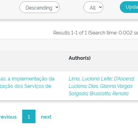
Results 1-1 of 1 (Search time: 0.002 s
Author(s)
icas: a implementação da
Lima, Luciana Leite
;
D’Ascenzi,
ização dos Serviços de
Luciano
;
Dias, Gianna Vargas
Salgado
;
Bruscatto, Renata
revious
1
next