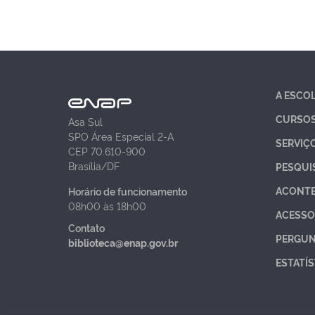
A ESCO
CURSO
Asa Sul
SPO Área Especial 2-A
SERVIÇ
CEP 70.610-900
Brasília/DF
PESQUI
ACONT
Horário de funcionamento
08h00 às 18h00
ACESSO
Contato
PERGUN
biblioteca@enap.gov.br
ESTATÍS