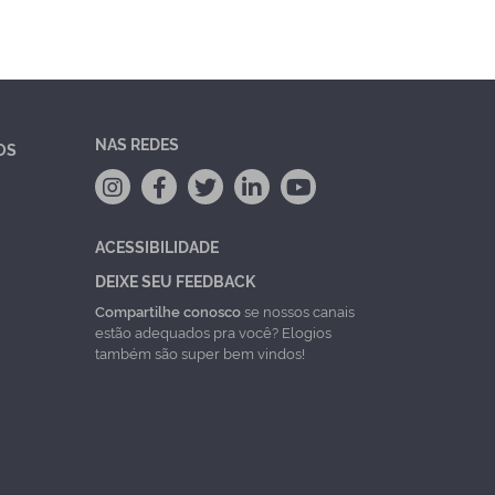
NAS REDES
OS
ACESSIBILIDADE
DEIXE SEU FEEDBACK
Compartilhe conosco
se nossos canais
estão adequados pra você? Elogios
também são super bem vindos!