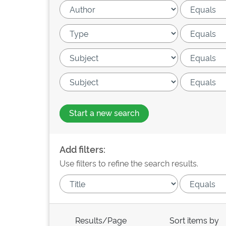
Start a new search
Add filters:
Use filters to refine the search results.
Results/Page
Sort items by