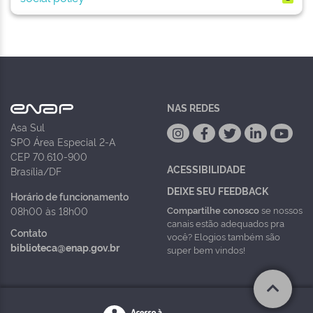
NAS REDES
Asa Sul
SPO Área Especial 2-A
CEP 70.610-900
ACESSIBILIDADE
Brasília/DF
DEIXE SEU FEEDBACK
Horário de funcionamento
Compartilhe conosco
se nossos
08h00 às 18h00
canais estão adequados pra
Contato
você? Elogios também são
biblioteca@enap.gov.br
super bem vindos!