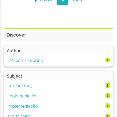
Discover
Author
D’Ascenzi, Luciano
1
Subject
bureaucracy
1
implementation
1
implementação
1
social policy
1