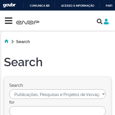
COMUNICA BR
ACESSO À INFORMAÇÃO
PARTI
Skip navigation
IR
PARA
O
CONTEÚDO
Search
Search
Search:
for