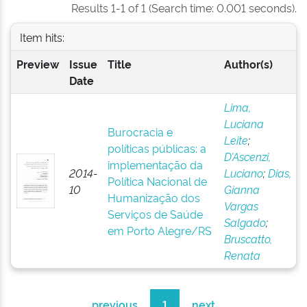
Results 1-1 of 1 (Search time: 0.001 seconds).
Item hits:
Preview
Issue
Title
Author(s)
Date
Lima,
Luciana
Burocracia e
Leite
;
políticas públicas: a
D’Ascenzi,
implementação da
2014-
Luciano
;
Dias,
Política Nacional de
10
Gianna
Humanização dos
Vargas
Serviços de Saúde
Salgado
;
em Porto Alegre/RS
Bruscatto,
Renata
previous
1
next