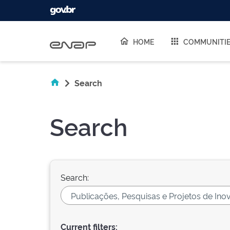
Skip navigation
HOME
COMMUNITI
Search
Search
Search:
Current filters: