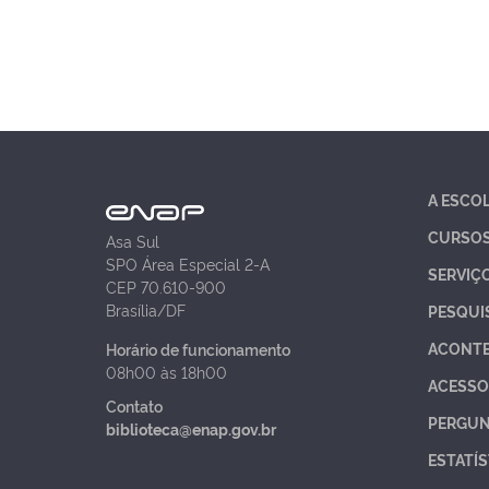
A ESCO
CURSO
Asa Sul
SPO Área Especial 2-A
SERVIÇ
CEP 70.610-900
Brasília/DF
PESQUI
ACONT
Horário de funcionamento
08h00 às 18h00
ACESSO
Contato
PERGUN
biblioteca@enap.gov.br
ESTATÍS