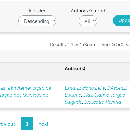
In order
Authors/record
Results 1-1 of 1 (Search time: 0.002 s
Author(s)
icas: a implementação da
Lima, Luciana Leite
;
D’Ascenzi,
ização dos Serviços de
Luciano
;
Dias, Gianna Vargas
Salgado
;
Bruscatto, Renata
revious
1
next