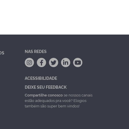
NAS REDES
OS
ACESSIBILIDADE
DEIXE SEU FEEDBACK
Compartilhe conosco
se nossos canais
estão adequados pra você? Elogios
também são super bem vindos!