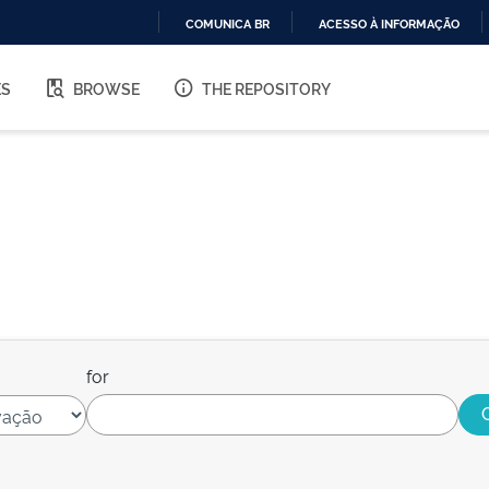
COMUNICA BR
ACESSO À INFORMAÇÃO
IR
PARA
ES
BROWSE
THE REPOSITORY
O
CONTEÚDO
for