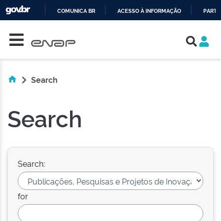
COMUNICA BR
ACESSO À INFORMAÇÃO
PARTI
Skip navigation
IR
PARA
O
CONTEÚDO
Search
Search
Search:
for