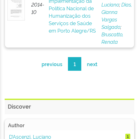
implementação da
2014-
Luciano
;
Dias,
Política Nacional de
10
Gianna
Humanização dos
Vargas
Serviços de Saúde
Salgado
;
em Porto Alegre/RS
Bruscatto,
Renata
previous
1
next
Discover
Author
D’Ascenzi, Luciano
1