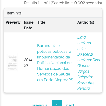
Results 1-1 of 1 (Search time: 0.002 seconds).
Item hits:
Preview
Issue
Title
Author(s)
Date
Lima,
Luciana
Burocracia e
Leite
;
políticas públicas: a
D’Ascenzi,
implementação da
2014-
Luciano
;
Dias,
Política Nacional de
10
Gianna
Humanização dos
Vargas
Serviços de Saúde
Salgado
;
em Porto Alegre/RS
Bruscatto,
Renata
previous
1
next