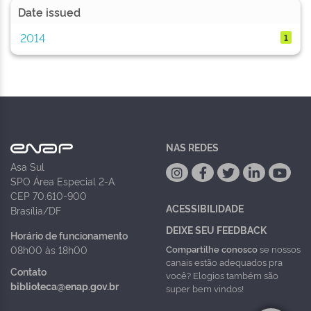
Date issued
2014
1
NAS REDES
Asa Sul
SPO Área Especial 2-A
CEP 70.610-900
ACESSIBILIDADE
Brasília/DF
DEIXE SEU FEEDBACK
Horário de funcionamento
Compartilhe conosco
se nossos
08h00 às 18h00
canais estão adequados pra
Contato
você? Elogios também são
biblioteca@enap.gov.br
super bem vindos!