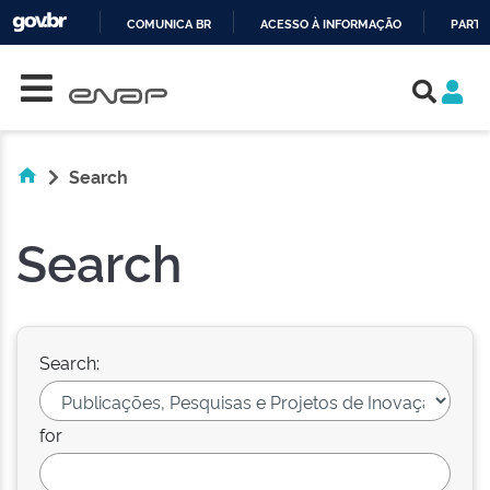
COMUNICA BR
ACESSO À INFORMAÇÃO
PARTI
Skip navigation
IR
PARA
O
CONTEÚDO
Search
Search
Search:
for