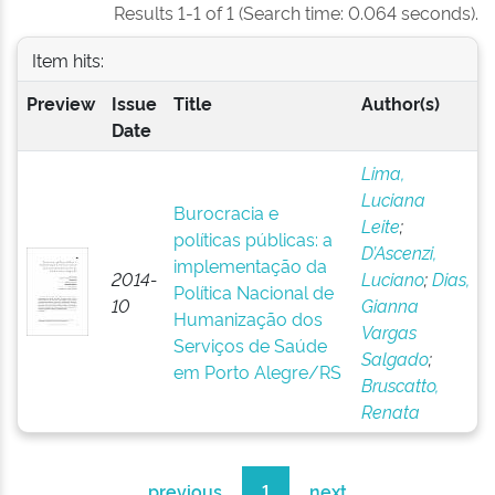
Results 1-1 of 1 (Search time: 0.064 seconds).
Item hits:
Preview
Issue
Title
Author(s)
Date
Lima,
Luciana
Burocracia e
Leite
;
políticas públicas: a
D’Ascenzi,
implementação da
2014-
Luciano
;
Dias,
Política Nacional de
10
Gianna
Humanização dos
Vargas
Serviços de Saúde
Salgado
;
em Porto Alegre/RS
Bruscatto,
Renata
previous
1
next