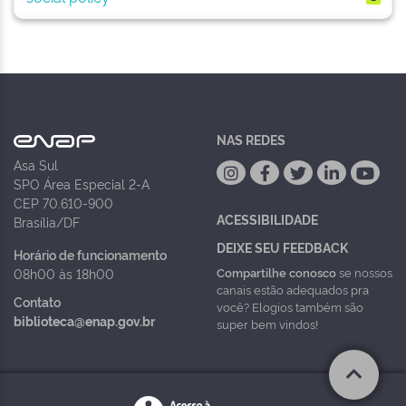
NAS REDES
Asa Sul
SPO Área Especial 2-A
CEP 70.610-900
ACESSIBILIDADE
Brasília/DF
DEIXE SEU FEEDBACK
Horário de funcionamento
Compartilhe conosco
se nossos
08h00 às 18h00
canais estão adequados pra
Contato
você? Elogios também são
biblioteca@enap.gov.br
super bem vindos!