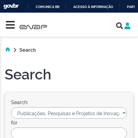
COMUNICA BR
ACESSO À INFORMAÇÃO
PARTI
Skip navigation
IR
PARA
O
CONTEÚDO
Search
Search
Search:
for