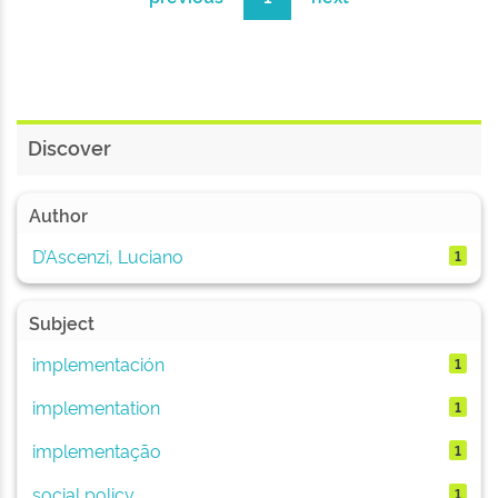
Discover
Author
D’Ascenzi, Luciano
1
Subject
implementación
1
implementation
1
implementação
1
social policy
1