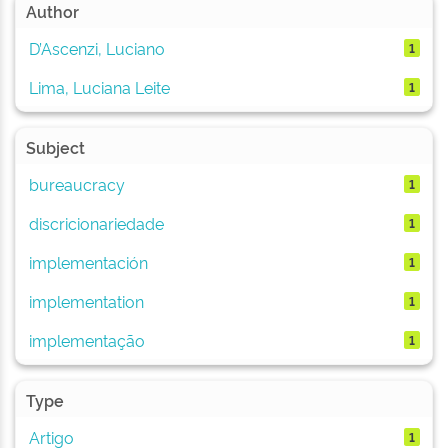
Author
D’Ascenzi, Luciano
1
Lima, Luciana Leite
1
Subject
bureaucracy
1
discricionariedade
1
implementación
1
implementation
1
implementação
1
Type
Artigo
1