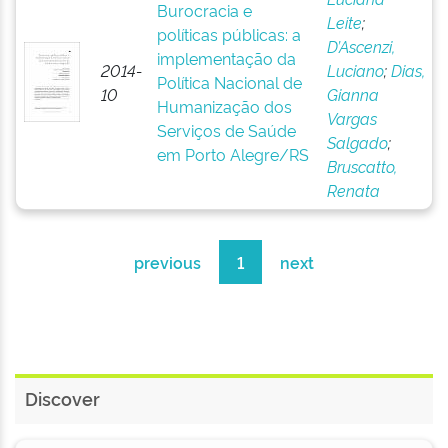
Burocracia e
Leite
;
políticas públicas: a
D’Ascenzi,
implementação da
2014-
Luciano
;
Dias,
Política Nacional de
10
Gianna
Humanização dos
Vargas
Serviços de Saúde
Salgado
;
em Porto Alegre/RS
Bruscatto,
Renata
previous
1
next
Discover