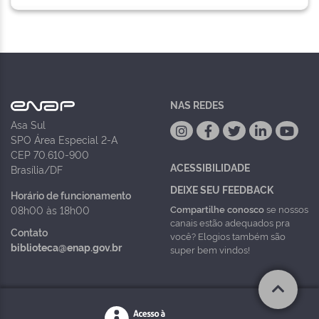
NAS REDES
Asa Sul
SPO Área Especial 2-A
CEP 70.610-900
ACESSIBILIDADE
Brasília/DF
DEIXE SEU FEEDBACK
Horário de funcionamento
Compartilhe conosco
se nossos
08h00 às 18h00
canais estão adequados pra
Contato
você? Elogios também são
biblioteca@enap.gov.br
super bem vindos!