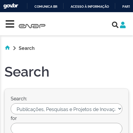
COMUNICA BR
ACESSO À INFORMAÇÃO
PARTI
Skip navigation
IR
PARA
O
CONTEÚDO
Search
Search
Search:
for