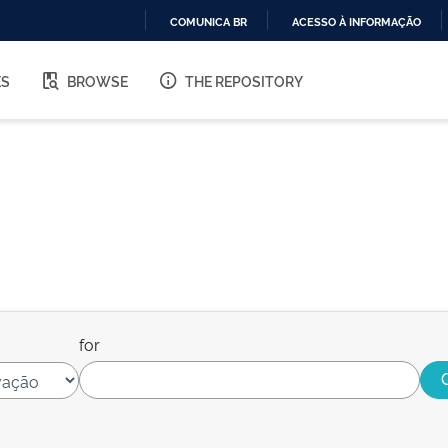
COMUNICA BR
ACESSO À INFORMAÇÃO
IR
PARA
ES
BROWSE
THE REPOSITORY
O
CONTEÚDO
for