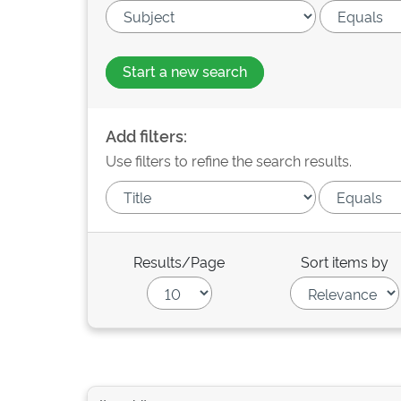
Start a new search
Add filters:
Use filters to refine the search results.
Results/Page
Sort items by