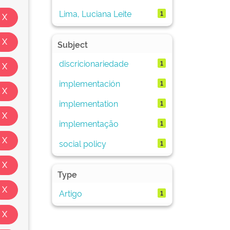
Lima, Luciana Leite
1
Subject
discricionariedade
1
implementación
1
implementation
1
implementação
1
social policy
1
Type
Artigo
1