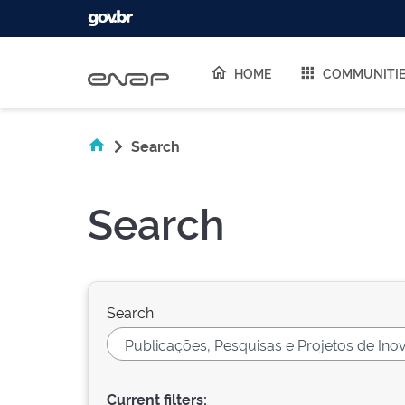
Skip navigation
HOME
COMMUNITI
Search
Search
Search:
Current filters: