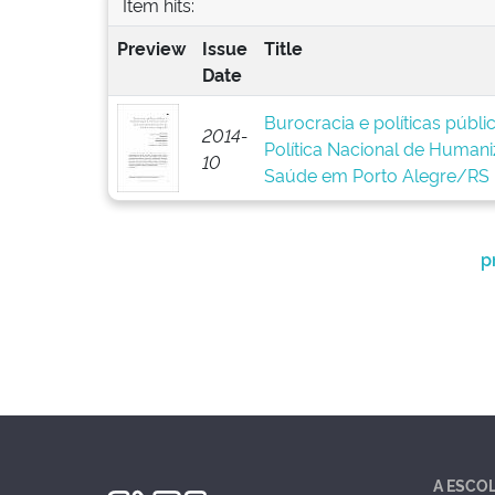
Item hits:
Preview
Issue
Title
Date
Burocracia e políticas públ
2014-
Política Nacional de Human
10
Saúde em Porto Alegre/RS
p
A ESCO