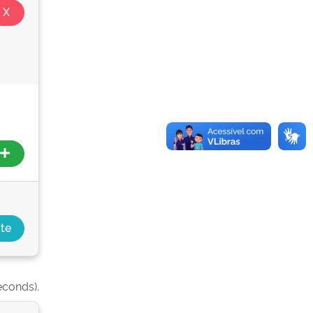
econds).