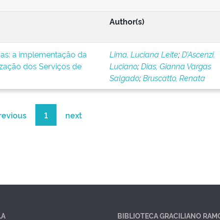
Author(s)
icas: a implementação da
Lima, Luciana Leite
;
D’Ascenzi,
ização dos Serviços de
Luciano
;
Dias, Gianna Vargas
Salgado
;
Bruscatto, Renata
revious
1
next
LA
BIBLIOTECA GRACILIANO RAM