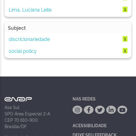
Lima, Luciana Leite
1
Subject
discricionariedade
1
social policy
1
NAS REDES
Asa Sul
SPO Área Especial 2-A
CEP 70.610-900
ACESSIBILIDADE
Brasília/DF
DEIXE SEU FEEDBACK