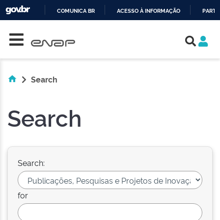
COMUNICA BR
ACESSO À INFORMAÇÃO
PARTI
Skip navigation
IR
PARA
O
CONTEÚDO
Search
Search
Search:
for