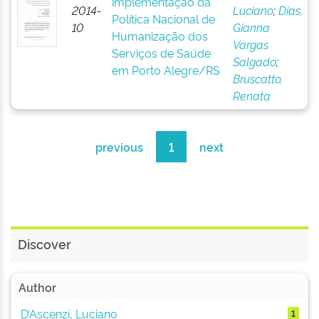
implementação da
2014-
Luciano
;
Dias,
Política Nacional de
10
Gianna
Humanização dos
Vargas
Serviços de Saúde
Salgado
;
em Porto Alegre/RS
Bruscatto,
Renata
previous
1
next
Discover
Author
D’Ascenzi, Luciano
1