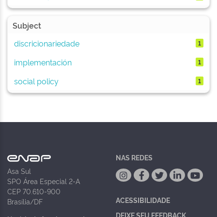
Subject
discricionariedade
1
implementación
1
social policy
1
NAS REDES
Asa Sul
SPO Área Especial 2-A
CEP 70.610-900
ACESSIBILIDADE
Brasília/DF
DEIXE SEU FEEDBACK