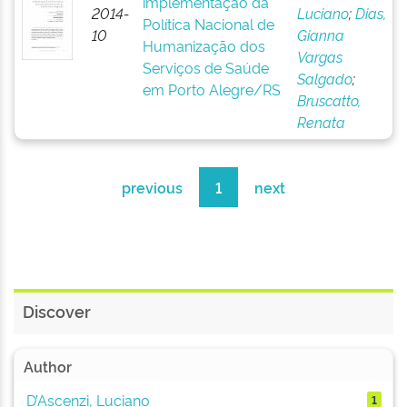
implementação da
2014-
Luciano
;
Dias,
Política Nacional de
10
Gianna
Humanização dos
Vargas
Serviços de Saúde
Salgado
;
em Porto Alegre/RS
Bruscatto,
Renata
previous
1
next
Discover
Author
D’Ascenzi, Luciano
1