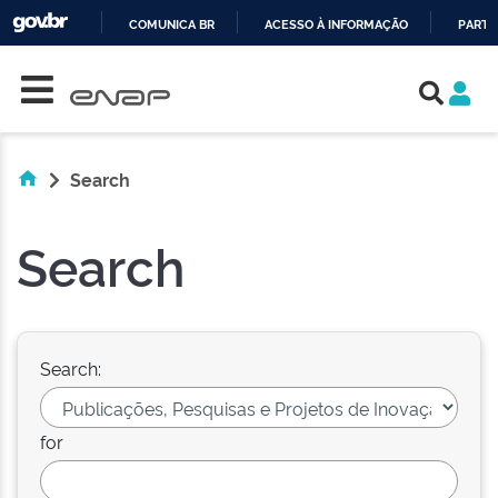
COMUNICA BR
ACESSO À INFORMAÇÃO
PARTI
Skip navigation
IR
PARA
O
CONTEÚDO
Search
Search
Search:
for