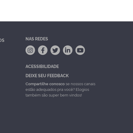
NAS REDES
OS
ACESSIBILIDADE
DEIXE SEU FEEDBACK
Compartilhe conosco
se nossos canais
estão adequados pra você? Elogios
também são super bem vindos!