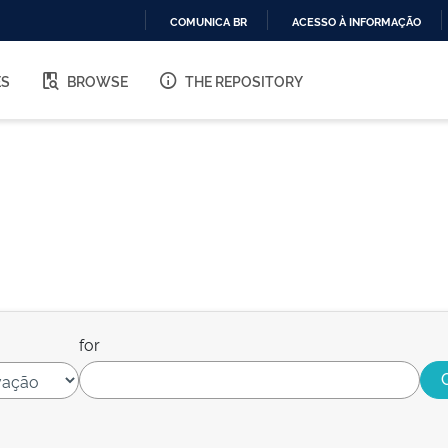
COMUNICA BR
ACESSO À INFORMAÇÃO
IR
PARA
ES
BROWSE
THE REPOSITORY
O
CONTEÚDO
for