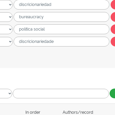
In order
Authors/record