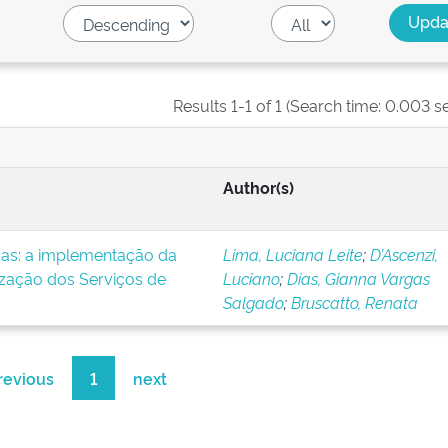
Results 1-1 of 1 (Search time: 0.003 s
Author(s)
icas: a implementação da
Lima, Luciana Leite
;
D’Ascenzi,
ização dos Serviços de
Luciano
;
Dias, Gianna Vargas
Salgado
;
Bruscatto, Renata
revious
1
next