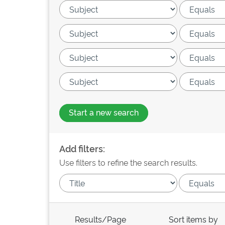
Start a new search
Add filters:
Use filters to refine the search results.
Results/Page
Sort items by