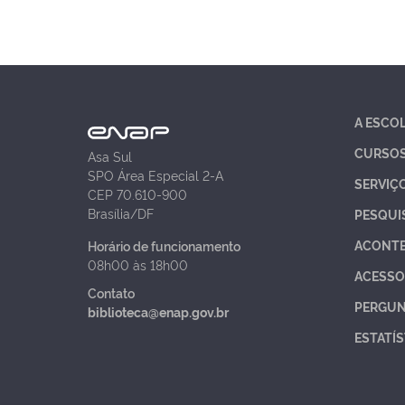
A ESCO
CURSO
Asa Sul
SPO Área Especial 2-A
SERVIÇ
CEP 70.610-900
Brasília/DF
PESQUI
ACONT
Horário de funcionamento
08h00 às 18h00
ACESSO
Contato
PERGUN
biblioteca@enap.gov.br
ESTATÍS