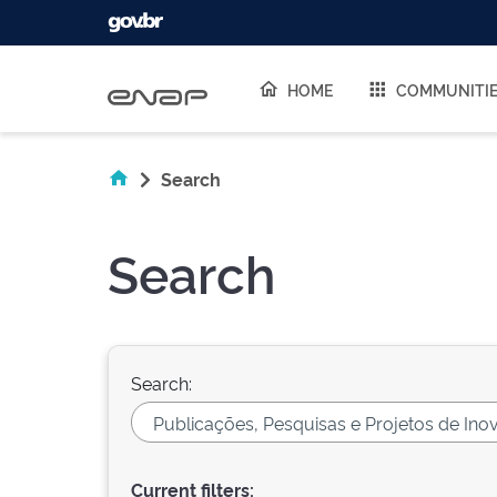
Skip navigation
HOME
COMMUNITI
Search
Search
Search:
Current filters: