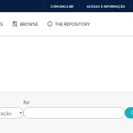
COMUNICA BR
ACESSO À INFORMAÇÃO
IR
PARA
ES
BROWSE
THE REPOSITORY
O
CONTEÚDO
for