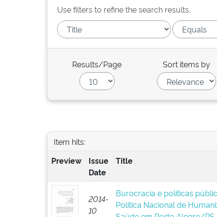
Use filters to refine the search results.
Results/Page
Sort items by
Item hits:
Preview
Issue
Title
Date
Burocracia e políticas públ
2014-
Política Nacional de Human
10
Saúde em Porto Alegre/RS