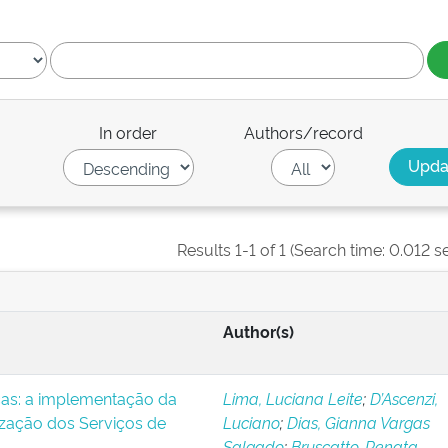
In order
Authors/record
Results 1-1 of 1 (Search time: 0.012 s
Author(s)
icas: a implementação da
Lima, Luciana Leite
;
D’Ascenzi,
ização dos Serviços de
Luciano
;
Dias, Gianna Vargas
Salgado
;
Bruscatto, Renata