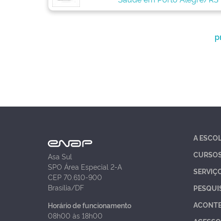
p
A ESCO
CURSO
Asa Sul
SPO Área Especial 2-A
SERVIÇ
CEP 70.610-900
Brasília/DF
PESQUI
ACONT
Horário de funcionamento
08h00 às 18h00