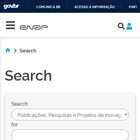
COMUNICA BR
ACESSO À INFORMAÇÃO
PARTI
Skip navigation
IR
PARA
O
CONTEÚDO
Search
Search
Search:
for