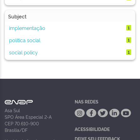
Subject
implementação
1
política social
1
social policy
1
NAS REDES
Asa Sul
SPO Área Especial 2-A
CEP 70.610-900
ACESSIBILIDADE
Brasília/DF
DEIXE SEU FEEDBACK