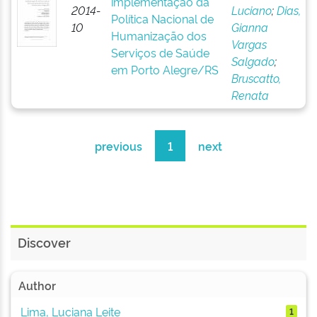
implementação da
2014-
Luciano
;
Dias,
Política Nacional de
10
Gianna
Humanização dos
Vargas
Serviços de Saúde
Salgado
;
em Porto Alegre/RS
Bruscatto,
Renata
previous
1
next
Discover
Author
Lima, Luciana Leite
1