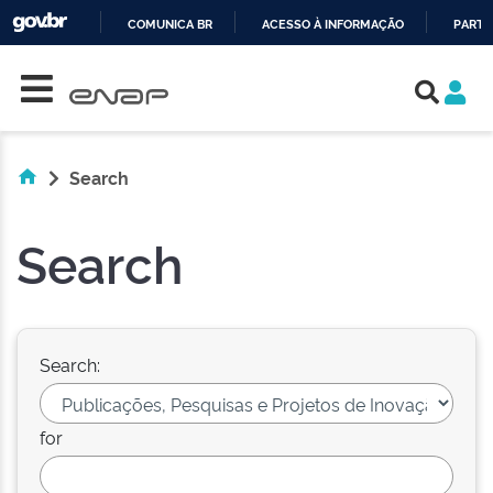
COMUNICA BR
ACESSO À INFORMAÇÃO
PARTI
Skip navigation
IR
PARA
O
CONTEÚDO
Search
Search
Search:
for