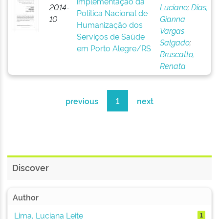
implementação da
2014-
Luciano
;
Dias,
Política Nacional de
10
Gianna
Humanização dos
Vargas
Serviços de Saúde
Salgado
;
em Porto Alegre/RS
Bruscatto,
Renata
previous
1
next
Discover
Author
Lima, Luciana Leite
1