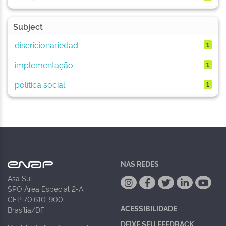
Subject
discricionariedad
1
implementação
1
política social
1
NAS REDES
Asa Sul
SPO Área Especial 2-A
CEP 70.610-900
ACESSIBILIDADE
Brasília/DF
DEIXE SEU FEEDBACK