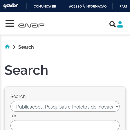
COMUNICA BR
ACESSO À INFORMAÇÃO
PARTI
Skip navigation
IR
PARA
O
CONTEÚDO
Search
Search
Search:
for