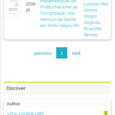
implementação da
2014-
Luciano
;
Dias,
Política Nacional de
10
Gianna
Humanização dos
Vargas
Serviços de Saúde
Salgado
;
em Porto Alegre/RS
Bruscatto,
Renata
previous
1
next
Discover
Author
Lima, Luciana Leite
1