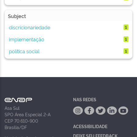
Subject
discricionariedade
1
implementação
1
política social
1
NAS REDES
Asa Sul
SPO Área Especial 2-A
CEP 70.610-900
ACESSIBILIDADE
Brasília/DF
DEIXE SEU FEEDBACK