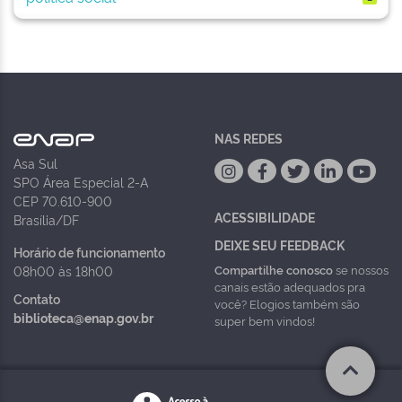
NAS REDES
Asa Sul
SPO Área Especial 2-A
CEP 70.610-900
ACESSIBILIDADE
Brasília/DF
DEIXE SEU FEEDBACK
Horário de funcionamento
Compartilhe conosco
se nossos
08h00 às 18h00
canais estão adequados pra
Contato
você? Elogios também são
biblioteca@enap.gov.br
super bem vindos!