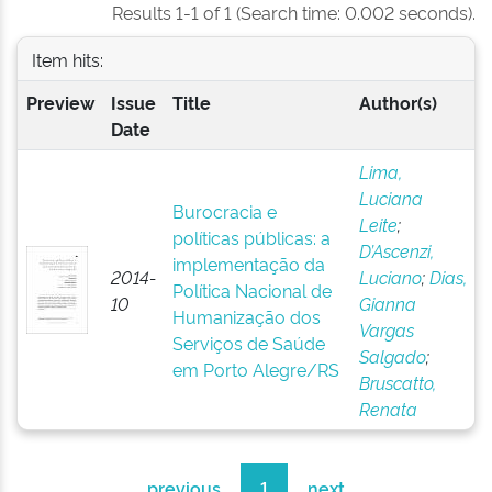
Results 1-1 of 1 (Search time: 0.002 seconds).
Item hits:
Preview
Issue
Title
Author(s)
Date
Lima,
Luciana
Burocracia e
Leite
;
políticas públicas: a
D’Ascenzi,
implementação da
2014-
Luciano
;
Dias,
Política Nacional de
10
Gianna
Humanização dos
Vargas
Serviços de Saúde
Salgado
;
em Porto Alegre/RS
Bruscatto,
Renata
previous
1
next