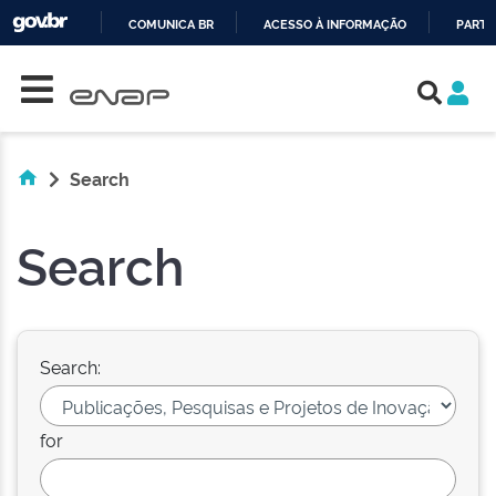
COMUNICA BR
ACESSO À INFORMAÇÃO
PARTI
Skip navigation
IR
PARA
O
CONTEÚDO
Search
Search
Search:
for