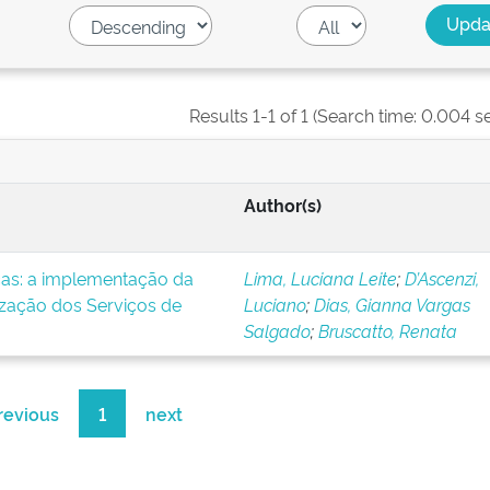
Results 1-1 of 1 (Search time: 0.004 s
Author(s)
icas: a implementação da
Lima, Luciana Leite
;
D’Ascenzi,
ização dos Serviços de
Luciano
;
Dias, Gianna Vargas
Salgado
;
Bruscatto, Renata
revious
1
next