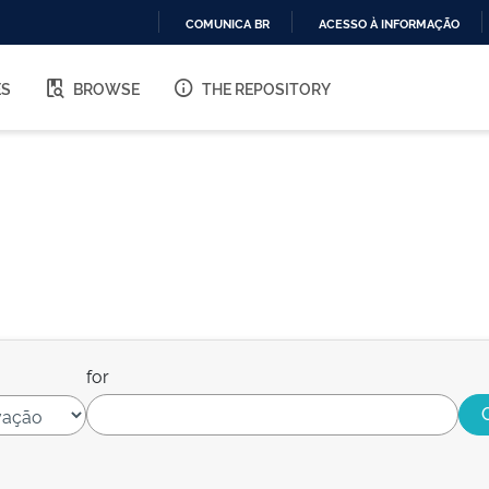
COMUNICA BR
ACESSO À INFORMAÇÃO
IR
PARA
ES
BROWSE
THE REPOSITORY
O
CONTEÚDO
for