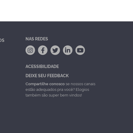
NAS REDES
OS
ACESSIBILIDADE
DEIXE SEU FEEDBACK
Compartilhe conosco
se nossos canais
estão adequados pra você? Elogios
também são super bem vindos!