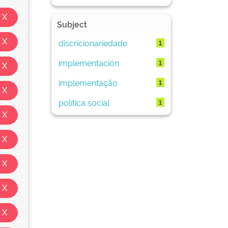
Subject
discricionariedade
1
implementación
1
implementação
1
política social
1