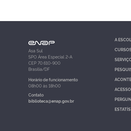
A ESCO
CURSO
Asa Sul
SPO Área Especial 2-A
SERVIÇ
CEP 70.610-900
Brasília/DF
PESQUI
ACONT
Horário de funcionamento
08h00 às 18h00
ACESSO
Contato
PERGUN
biblioteca@enap.gov.br
ESTATÍS