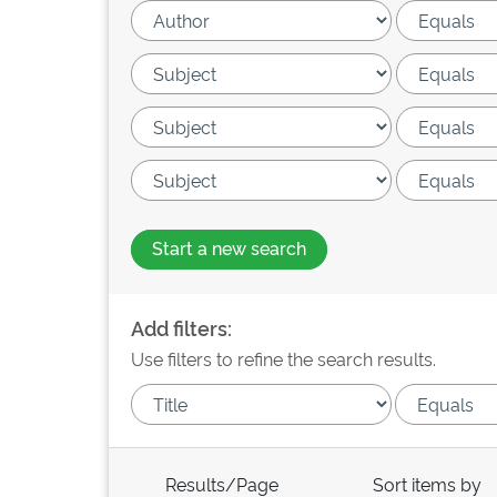
Start a new search
Add filters:
Use filters to refine the search results.
Results/Page
Sort items by