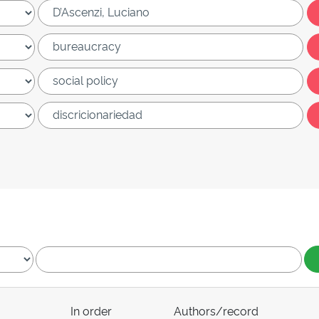
In order
Authors/record