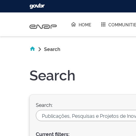
Skip navigation
HOME
COMMUNITI
Search
Search
Search:
Current filters: