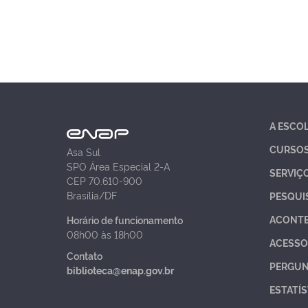
A ESCO
CURSO
Asa Sul
SPO Área Especial 2-A
SERVIÇ
CEP 70.610-900
Brasília/DF
PESQUI
ACONT
Horário de funcionamento
08h00 às 18h00
ACESSO
Contato
PERGUN
biblioteca@enap.gov.br
ESTATÍS