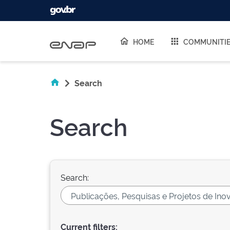
Skip navigation
HOME
COMMUNITI
Search
Search
Search:
Current filters: