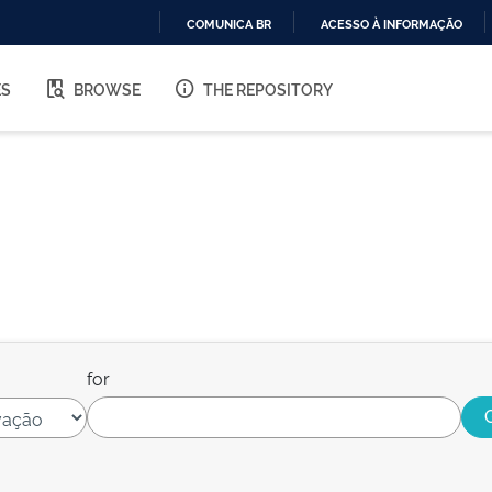
COMUNICA BR
ACESSO À INFORMAÇÃO
IR
PARA
ES
BROWSE
THE REPOSITORY
O
CONTEÚDO
for