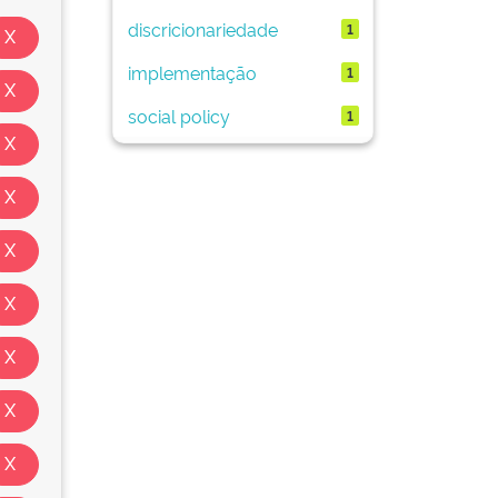
discricionariedade
1
implementação
1
social policy
1