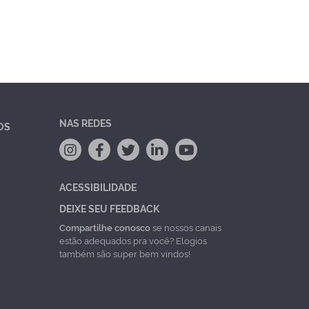
NAS REDES
OS
ACESSIBILIDADE
DEIXE SEU FEEDBACK
Compartilhe conosco
se nossos canais
estão adequados pra você? Elogios
também são super bem vindos!