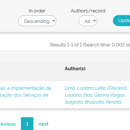
In order
Authors/record
Results 1-1 of 1 (Search time: 0.002 s
Author(s)
icas: a implementação da
Lima, Luciana Leite
;
D’Ascenzi,
ização dos Serviços de
Luciano
;
Dias, Gianna Vargas
Salgado
;
Bruscatto, Renata
revious
1
next