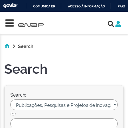
COMUNICA BR
ACESSO À INFORMAÇÃO
PARTI
Skip navigation
IR
PARA
O
CONTEÚDO
Search
Search
Search:
for