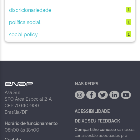
discricionariedade
1
política social
1
social policy
1
NAS REDES
Asa Sul
SPO Área Especial 2-A
CEP 70.610-900
ACESSIBILIDADE
Brasília/DF
DEIXE SEU FEEDBACK
Horário de funcionamento
Compartilhe conosco
se nossos
08h00 às 18h00
canais estão adequados pra
Contato