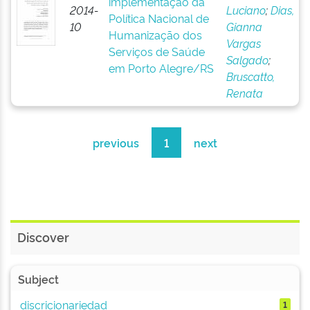
implementação da
2014-
Luciano
;
Dias,
Política Nacional de
10
Gianna
Humanização dos
Vargas
Serviços de Saúde
Salgado
;
em Porto Alegre/RS
Bruscatto,
Renata
previous
1
next
Discover
Subject
discricionariedad
1