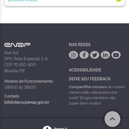
NAS REDES
Asa Sul
SPO Área Especial 2-A
CEP 70.610-900
ACESSIBILIDADE
Brasília/DF
DEIXE SEU FEEDBACK
Horário de funcionamento
Compartilhe conosco
se nossos
08h00 às 18h00
canais estão adequados pra
Contato
você? Elogios também são
biblioteca@enap.gov.br
super bem vindos!