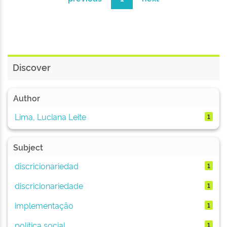
Discover
Author
Lima, Luciana Leite
1
Subject
discricionariedad
1
discricionariedade
1
implementação
1
política social
1