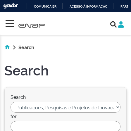
COMUNICA BR
ACESSO À INFORMAÇÃO
PARTI
Skip navigation
IR
PARA
O
CONTEÚDO
Search
Search
Search:
for