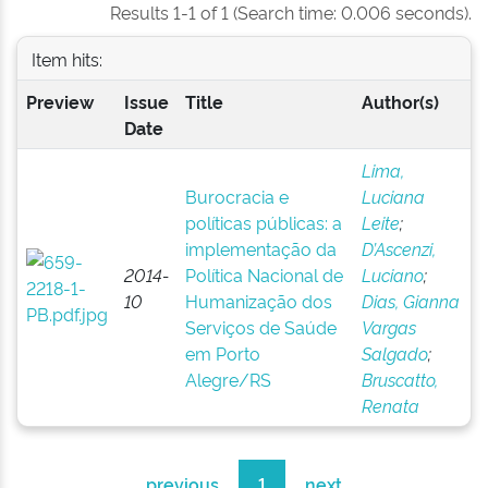
Results 1-1 of 1 (Search time: 0.006 seconds).
Item hits:
Preview
Issue
Title
Author(s)
Date
Lima,
Burocracia e
Luciana
políticas públicas: a
Leite
;
implementação da
D’Ascenzi,
2014-
Política Nacional de
Luciano
;
10
Humanização dos
Dias, Gianna
Serviços de Saúde
Vargas
em Porto
Salgado
;
Alegre/RS
Bruscatto,
Renata
previous
1
next