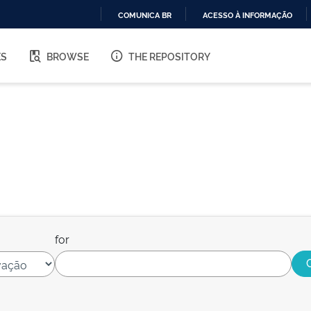
COMUNICA BR
ACESSO À INFORMAÇÃO
IR
PARA
ES
BROWSE
THE REPOSITORY
O
CONTEÚDO
for