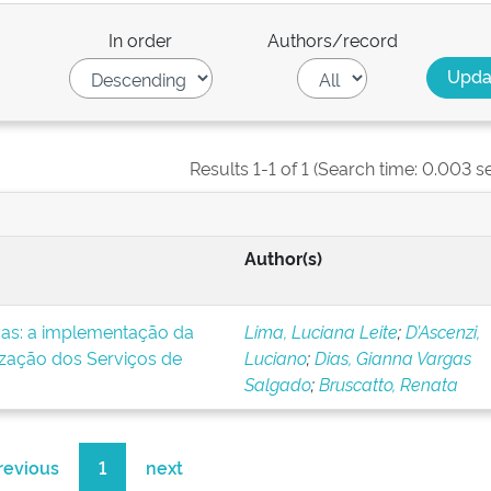
In order
Authors/record
Results 1-1 of 1 (Search time: 0.003 s
Author(s)
icas: a implementação da
Lima, Luciana Leite
;
D’Ascenzi,
ização dos Serviços de
Luciano
;
Dias, Gianna Vargas
Salgado
;
Bruscatto, Renata
revious
1
next