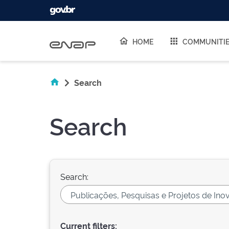
Skip navigation
HOME
COMMUNITI
Search
Search
Search:
Current filters: