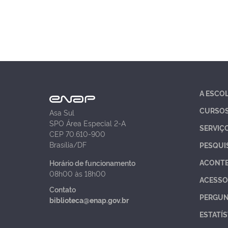
A ESCO
CURSO
Asa Sul
SPO Área Especial 2-A
SERVIÇ
CEP 70.610-900
Brasília/DF
PESQUI
ACONT
Horário de funcionamento
08h00 às 18h00
ACESSO
Contato
PERGUN
biblioteca@enap.gov.br
ESTATÍS