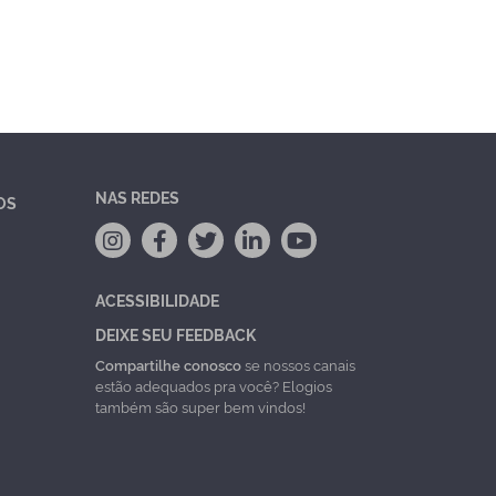
NAS REDES
OS
ACESSIBILIDADE
DEIXE SEU FEEDBACK
Compartilhe conosco
se nossos canais
estão adequados pra você? Elogios
também são super bem vindos!