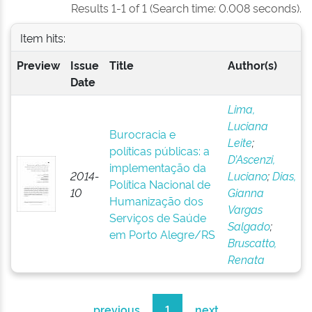
Results 1-1 of 1 (Search time: 0.008 seconds).
Item hits:
Preview
Issue
Title
Author(s)
Date
Lima,
Luciana
Burocracia e
Leite
;
políticas públicas: a
D’Ascenzi,
implementação da
2014-
Luciano
;
Dias,
Política Nacional de
10
Gianna
Humanização dos
Vargas
Serviços de Saúde
Salgado
;
em Porto Alegre/RS
Bruscatto,
Renata
previous
1
next