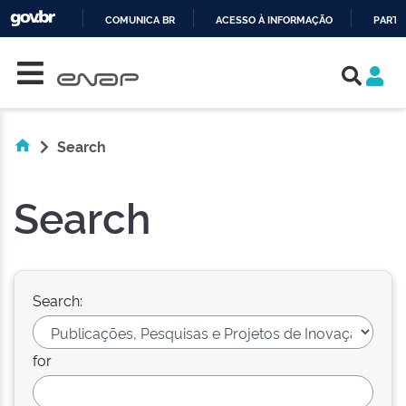
COMUNICA BR
ACESSO À INFORMAÇÃO
PARTI
Skip navigation
IR
PARA
O
CONTEÚDO
Search
Search
Search:
for