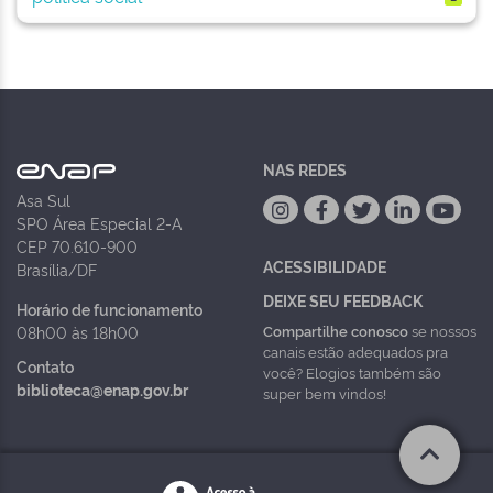
NAS REDES
Asa Sul
SPO Área Especial 2-A
CEP 70.610-900
ACESSIBILIDADE
Brasília/DF
DEIXE SEU FEEDBACK
Horário de funcionamento
Compartilhe conosco
se nossos
08h00 às 18h00
canais estão adequados pra
Contato
você? Elogios também são
biblioteca@enap.gov.br
super bem vindos!