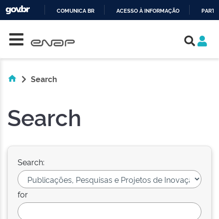
COMUNICA BR
ACESSO À INFORMAÇÃO
PARTI
Skip navigation
IR
PARA
O
CONTEÚDO
Search
Search
Search:
for