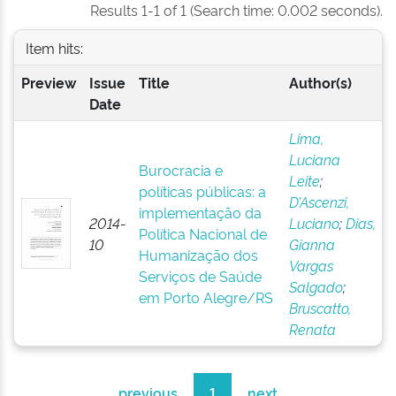
Results 1-1 of 1 (Search time: 0.002 seconds).
Item hits:
Preview
Issue
Title
Author(s)
Date
Lima,
Luciana
Burocracia e
Leite
;
políticas públicas: a
D’Ascenzi,
implementação da
2014-
Luciano
;
Dias,
Política Nacional de
10
Gianna
Humanização dos
Vargas
Serviços de Saúde
Salgado
;
em Porto Alegre/RS
Bruscatto,
Renata
previous
1
next