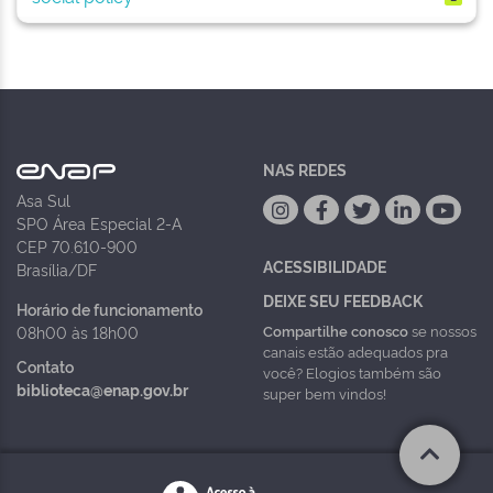
NAS REDES
Asa Sul
SPO Área Especial 2-A
CEP 70.610-900
ACESSIBILIDADE
Brasília/DF
DEIXE SEU FEEDBACK
Horário de funcionamento
Compartilhe conosco
se nossos
08h00 às 18h00
canais estão adequados pra
Contato
você? Elogios também são
biblioteca@enap.gov.br
super bem vindos!