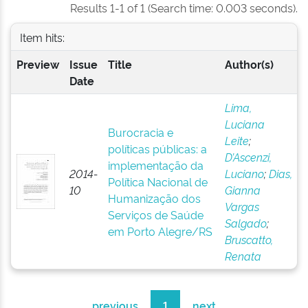
Results 1-1 of 1 (Search time: 0.003 seconds).
Item hits:
Preview
Issue
Title
Author(s)
Date
Lima,
Luciana
Burocracia e
Leite
;
políticas públicas: a
D’Ascenzi,
implementação da
2014-
Luciano
;
Dias,
Política Nacional de
10
Gianna
Humanização dos
Vargas
Serviços de Saúde
Salgado
;
em Porto Alegre/RS
Bruscatto,
Renata
previous
1
next