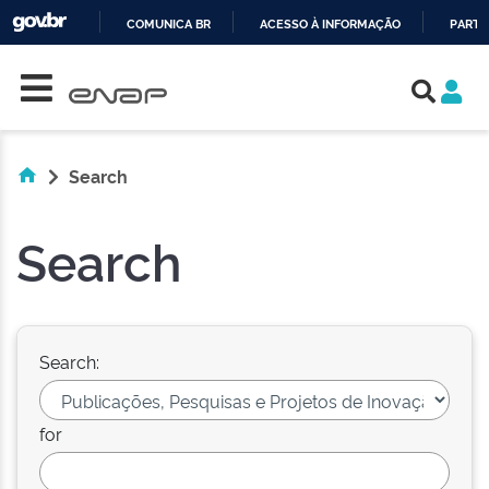
COMUNICA BR
ACESSO À INFORMAÇÃO
PARTI
Skip navigation
IR
PARA
O
CONTEÚDO
Search
Search
Search:
for