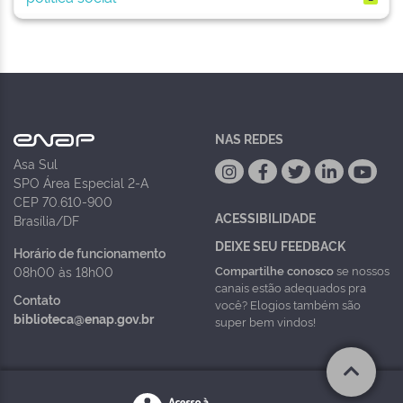
NAS REDES
Asa Sul
SPO Área Especial 2-A
CEP 70.610-900
ACESSIBILIDADE
Brasília/DF
DEIXE SEU FEEDBACK
Horário de funcionamento
Compartilhe conosco
se nossos
08h00 às 18h00
canais estão adequados pra
Contato
você? Elogios também são
biblioteca@enap.gov.br
super bem vindos!