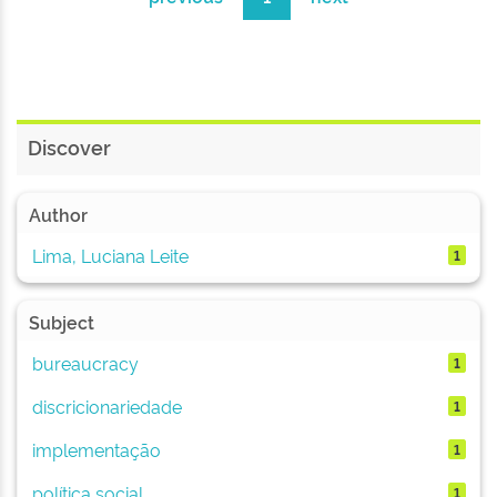
Discover
Author
Lima, Luciana Leite
1
Subject
bureaucracy
1
discricionariedade
1
implementação
1
política social
1