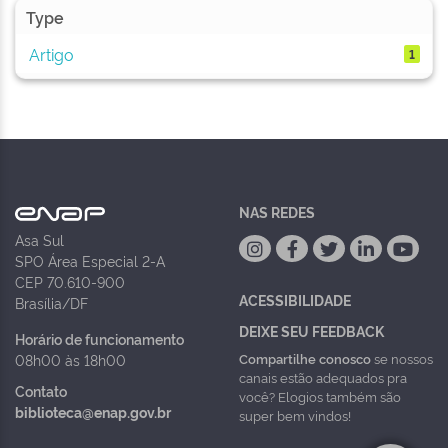
Type
Artigo
1
NAS REDES
Asa Sul
SPO Área Especial 2-A
CEP 70.610-900
ACESSIBILIDADE
Brasília/DF
DEIXE SEU FEEDBACK
Horário de funcionamento
Compartilhe conosco
se nossos
08h00 às 18h00
canais estão adequados pra
Contato
você? Elogios também são
biblioteca@enap.gov.br
super bem vindos!