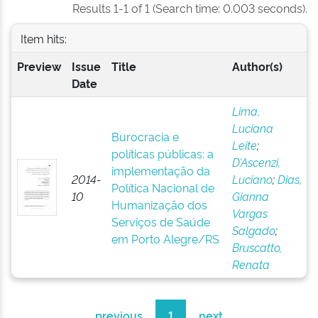
Results 1-1 of 1 (Search time: 0.003 seconds).
Item hits:
Preview
Issue
Title
Author(s)
Date
Lima,
Luciana
Burocracia e
Leite
;
políticas públicas: a
D’Ascenzi,
implementação da
2014-
Luciano
;
Dias,
Política Nacional de
10
Gianna
Humanização dos
Vargas
Serviços de Saúde
Salgado
;
em Porto Alegre/RS
Bruscatto,
Renata
previous
1
next