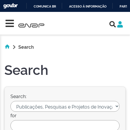
COMUNICA BR
ACESSO À INFORMAÇÃO
PARTI
Skip navigation
IR
PARA
O
CONTEÚDO
Search
Search
Search:
for