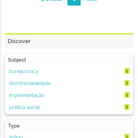
Discover
Subject
bureaucracy
1
discricionariedade
1
implementação
1
política social
1
Type
Artigo
1