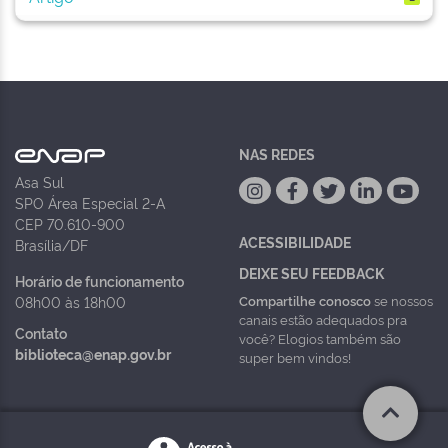
NAS REDES
Asa Sul
SPO Área Especial 2-A
CEP 70.610-900
ACESSIBILIDADE
Brasília/DF
DEIXE SEU FEEDBACK
Horário de funcionamento
Compartilhe conosco
se nossos
08h00 às 18h00
canais estão adequados pra
Contato
você? Elogios também são
biblioteca@enap.gov.br
super bem vindos!