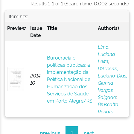
Results 1-1 of 1 (Search time: 0.002 seconds).
Item hits:
Preview
Issue
Title
Author(s)
Date
Lima,
Luciana
Burocracia e
Leite
;
políticas públicas: a
D’Ascenzi,
implementação da
2014-
Luciano
;
Dias,
Política Nacional de
10
Gianna
Humanização dos
Vargas
Serviços de Saúde
Salgado
;
em Porto Alegre/RS
Bruscatto,
Renata
previous
1
next