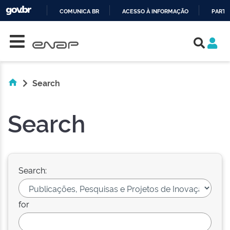
COMUNICA BR
ACESSO À INFORMAÇÃO
PARTI
Skip navigation
IR
PARA
O
CONTEÚDO
Search
Search
Search:
for