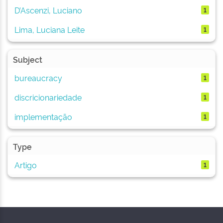
D’Ascenzi, Luciano
1
Lima, Luciana Leite
1
Subject
bureaucracy
1
discricionariedade
1
implementação
1
Type
Artigo
1