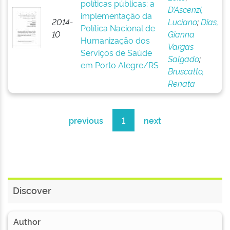
políticas públicas: a
D’Ascenzi,
implementação da
2014-
Luciano
;
Dias,
Política Nacional de
10
Gianna
Humanização dos
Vargas
Serviços de Saúde
Salgado
;
em Porto Alegre/RS
Bruscatto,
Renata
previous
1
next
Discover
Author