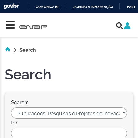
COMUNICA BR
ACESSO À INFORMAÇÃO
PARTI
Skip navigation
IR
PARA
O
CONTEÚDO
Search
Search
Search:
for