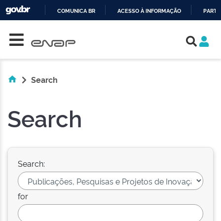
COMUNICA BR
ACESSO À INFORMAÇÃO
PARTI
Skip navigation
IR
PARA
O
CONTEÚDO
Search
Search
Search:
for