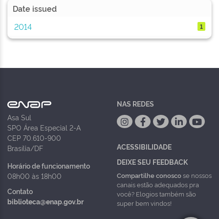
Date issued
2014
1
NAS REDES
Asa Sul
SPO Área Especial 2-A
CEP 70.610-900
ACESSIBILIDADE
Brasília/DF
DEIXE SEU FEEDBACK
Horário de funcionamento
Compartilhe conosco
se nossos
08h00 às 18h00
canais estão adequados pra
Contato
você? Elogios também são
biblioteca@enap.gov.br
super bem vindos!