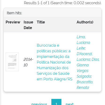
Results 1-1 of 1 (Search time: 0.002 seconds).
Item hits:
Preview
Issue
Title
Author(s)
Date
Lima,
Luciana
Burocracia e
Leite
;
políticas públicas: a
D’Ascenzi,
implementação da
2014-
Luciano
;
Dias,
Política Nacional de
10
Gianna
Humanização dos
Vargas
Serviços de Saúde
Salgado
;
em Porto Alegre/RS
Bruscatto,
Renata
previous
1
next