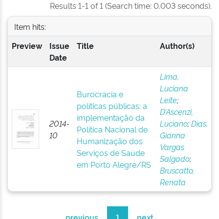
Results 1-1 of 1 (Search time: 0.003 seconds).
Item hits:
Preview
Issue
Title
Author(s)
Date
Lima,
Luciana
Burocracia e
Leite
;
políticas públicas: a
D’Ascenzi,
implementação da
2014-
Luciano
;
Dias,
Política Nacional de
10
Gianna
Humanização dos
Vargas
Serviços de Saúde
Salgado
;
em Porto Alegre/RS
Bruscatto,
Renata
previous
1
next