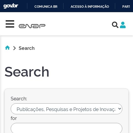
COMUNICA BR
ACESSO À INFORMAÇÃO
PARTI
Skip navigation
IR
PARA
O
CONTEÚDO
Search
Search
Search:
for