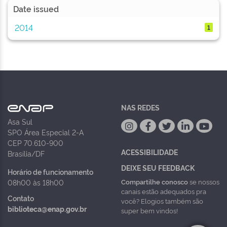
Date issued
2014
1
NAS REDES
Asa Sul
SPO Área Especial 2-A
CEP 70.610-900
ACESSIBILIDADE
Brasília/DF
DEIXE SEU FEEDBACK
Horário de funcionamento
Compartilhe conosco
se nossos
08h00 às 18h00
canais estão adequados pra
Contato
você? Elogios também são
biblioteca@enap.gov.br
super bem vindos!