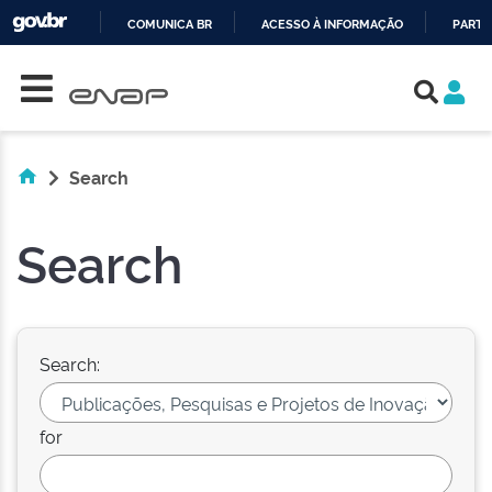
COMUNICA BR
ACESSO À INFORMAÇÃO
PARTI
Skip navigation
IR
PARA
O
CONTEÚDO
Search
Search
Search:
for