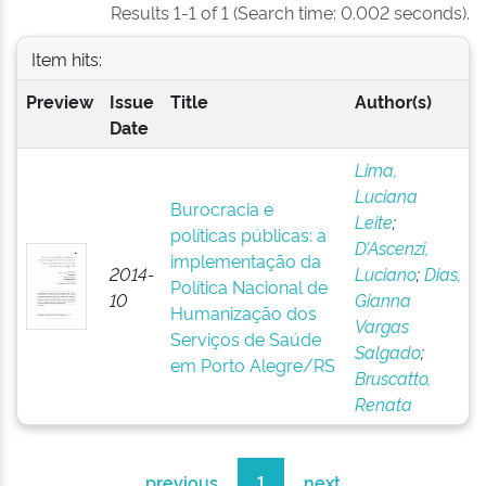
Results 1-1 of 1 (Search time: 0.002 seconds).
Item hits:
Preview
Issue
Title
Author(s)
Date
Lima,
Luciana
Burocracia e
Leite
;
políticas públicas: a
D’Ascenzi,
implementação da
2014-
Luciano
;
Dias,
Política Nacional de
10
Gianna
Humanização dos
Vargas
Serviços de Saúde
Salgado
;
em Porto Alegre/RS
Bruscatto,
Renata
previous
1
next