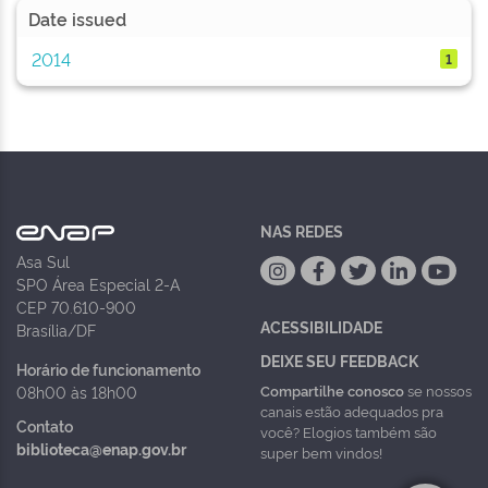
Date issued
2014
1
NAS REDES
Asa Sul
SPO Área Especial 2-A
CEP 70.610-900
ACESSIBILIDADE
Brasília/DF
DEIXE SEU FEEDBACK
Horário de funcionamento
Compartilhe conosco
se nossos
08h00 às 18h00
canais estão adequados pra
Contato
você? Elogios também são
biblioteca@enap.gov.br
super bem vindos!