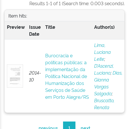
Results 1-1 of 1 (Search time: 0.003 seconds).
Item hits:
Preview
Issue
Title
Author(s)
Date
Lima,
Luciana
Burocracia e
Leite
;
políticas públicas: a
D’Ascenzi,
implementação da
2014-
Luciano
;
Dias,
Política Nacional de
10
Gianna
Humanização dos
Vargas
Serviços de Saúde
Salgado
;
em Porto Alegre/RS
Bruscatto,
Renata
previous
1
next