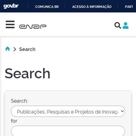
COMUNICA BR
ACESSO À INFORMAÇÃO
PARTI
Skip navigation
IR
PARA
O
CONTEÚDO
Search
Search
Search:
for