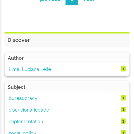
Discover
Author
Lima, Luciana Leite
1
Subject
bureaucracy
1
discricionariedade
1
implementation
1
social policy
1