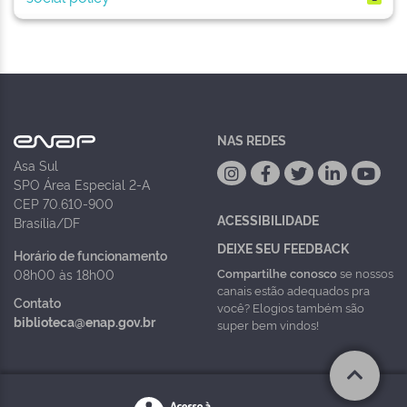
NAS REDES
Asa Sul
SPO Área Especial 2-A
CEP 70.610-900
ACESSIBILIDADE
Brasília/DF
DEIXE SEU FEEDBACK
Horário de funcionamento
Compartilhe conosco
se nossos
08h00 às 18h00
canais estão adequados pra
Contato
você? Elogios também são
biblioteca@enap.gov.br
super bem vindos!