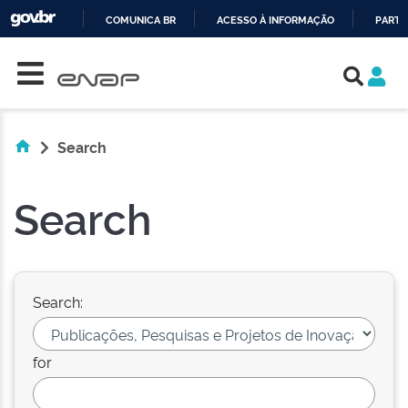
COMUNICA BR
ACESSO À INFORMAÇÃO
PARTI
Skip navigation
IR
PARA
O
CONTEÚDO
Search
Search
Search:
for