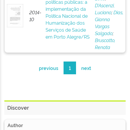
políticas públicas: a
D’Ascenzi,
implementação da
2014-
Luciano
;
Dias,
Política Nacional de
10
Gianna
Humanização dos
Vargas
Serviços de Saúde
Salgado
;
em Porto Alegre/RS
Bruscatto,
Renata
previous
1
next
Discover
Author