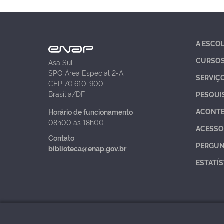
A ESCO
CURSO
Asa Sul
SPO Área Especial 2-A
SERVIÇ
CEP 70.610-900
Brasília/DF
PESQUI
ACONT
Horário de funcionamento
08h00 às 18h00
ACESSO
Contato
PERGUN
biblioteca@enap.gov.br
ESTATÍS