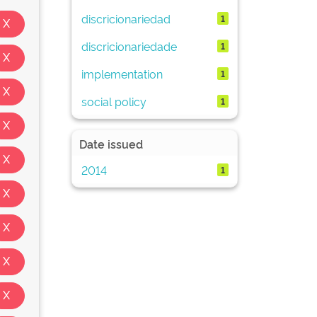
discricionariedad
1
discricionariedade
1
implementation
1
social policy
1
Date issued
2014
1