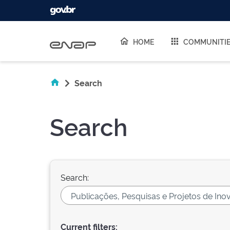
Skip navigation
HOME
COMMUNITI
Search
Search
Search:
Current filters: