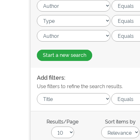
Start a new search
Add filters:
Use filters to refine the search results.
Results/Page
Sort items by