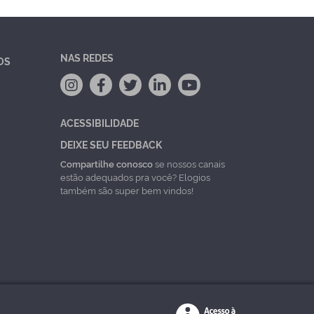
NAS REDES
OS
ACESSIBILIDADE
DEIXE SEU FEEDBACK
Compartilhe conosco
se nossos canais
estão adequados pra você? Elogios
também são super bem vindos!