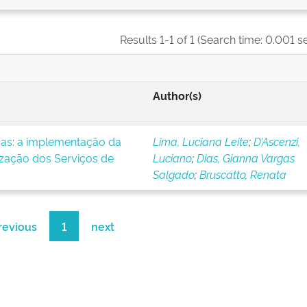
Results 1-1 of 1 (Search time: 0.001 s
Author(s)
icas: a implementação da
Lima, Luciana Leite
;
D’Ascenzi,
ização dos Serviços de
Luciano
;
Dias, Gianna Vargas
Salgado
;
Bruscatto, Renata
revious
1
next