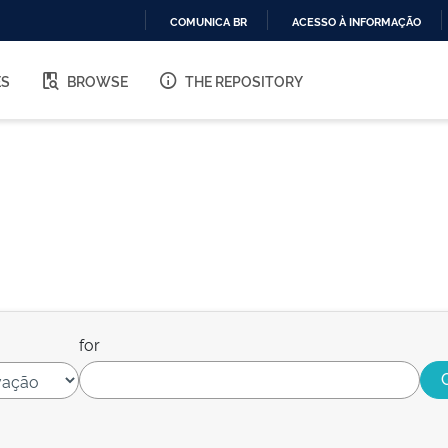
COMUNICA BR
ACESSO À INFORMAÇÃO
IR
PARA
ES
BROWSE
THE REPOSITORY
O
CONTEÚDO
for