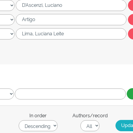
In order
Authors/record