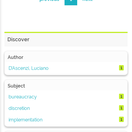
Discover
Author
D’Ascenzi, Luciano
1
Subject
bureaucracy
1
discretion
1
implementation
1