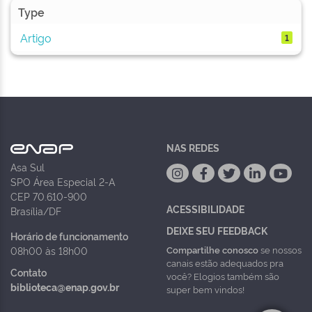
Type
Artigo
1
NAS REDES
Asa Sul
SPO Área Especial 2-A
CEP 70.610-900
ACESSIBILIDADE
Brasília/DF
DEIXE SEU FEEDBACK
Horário de funcionamento
Compartilhe conosco
se nossos
08h00 às 18h00
canais estão adequados pra
Contato
você? Elogios também são
biblioteca@enap.gov.br
super bem vindos!