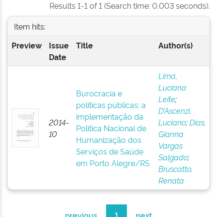
Results 1-1 of 1 (Search time: 0.003 seconds).
Item hits:
Preview
Issue
Title
Author(s)
Date
Lima,
Luciana
Burocracia e
Leite
;
políticas públicas: a
D’Ascenzi,
implementação da
2014-
Luciano
;
Dias,
Política Nacional de
10
Gianna
Humanização dos
Vargas
Serviços de Saúde
Salgado
;
em Porto Alegre/RS
Bruscatto,
Renata
previous
1
next