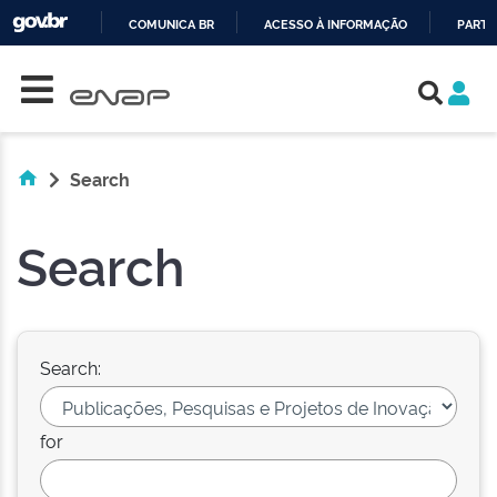
COMUNICA BR
ACESSO À INFORMAÇÃO
PARTI
Skip navigation
IR
PARA
O
CONTEÚDO
Search
Search
Search:
for