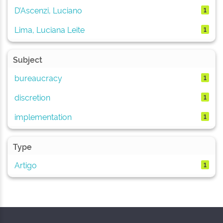
D’Ascenzi, Luciano
1
Lima, Luciana Leite
1
Subject
bureaucracy
1
discretion
1
implementation
1
Type
Artigo
1