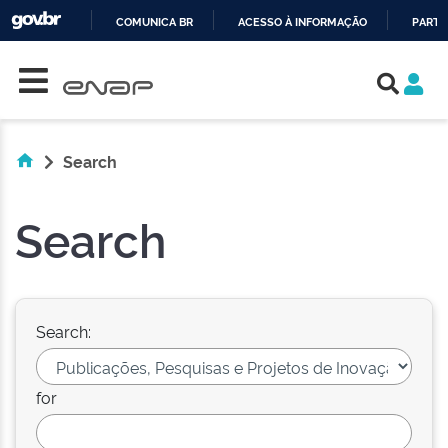
COMUNICA BR
ACESSO À INFORMAÇÃO
PARTI
Skip navigation
IR
PARA
O
CONTEÚDO
Search
Search
Search:
for