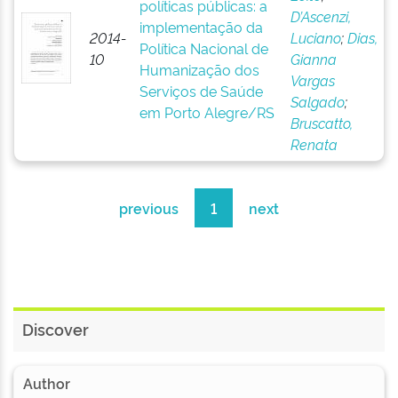
políticas públicas: a
D’Ascenzi,
implementação da
2014-
Luciano
;
Dias,
Política Nacional de
10
Gianna
Humanização dos
Vargas
Serviços de Saúde
Salgado
;
em Porto Alegre/RS
Bruscatto,
Renata
previous
1
next
Discover
Author