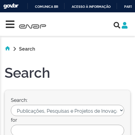
COMUNICA BR
ACESSO À INFORMAÇÃO
PARTI
Skip navigation
IR
PARA
O
CONTEÚDO
Search
Search
Search:
for