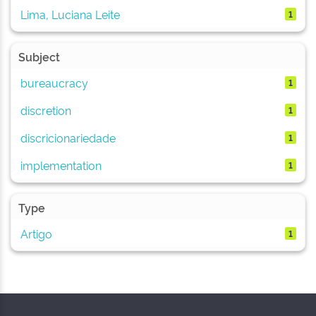
Lima, Luciana Leite
1
Subject
bureaucracy
1
discretion
1
discricionariedade
1
implementation
1
Type
Artigo
1