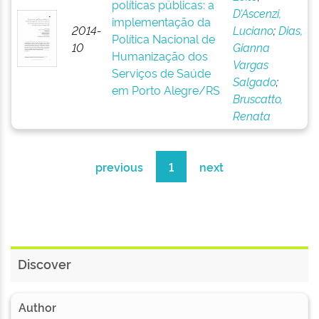
políticas públicas: a
D’Ascenzi,
implementação da
2014-
Luciano
;
Dias,
Política Nacional de
10
Gianna
Humanização dos
Vargas
Serviços de Saúde
Salgado
;
em Porto Alegre/RS
Bruscatto,
Renata
previous
1
next
Discover
Author