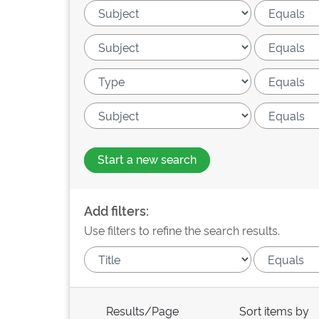
Start a new search
Add filters:
Use filters to refine the search results.
Results/Page
Sort items by