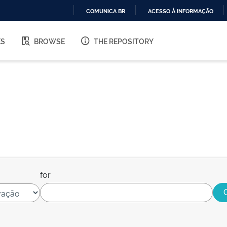
COMUNICA BR
ACESSO À INFORMAÇÃO
IR
PARA
ES
BROWSE
THE REPOSITORY
O
CONTEÚDO
for