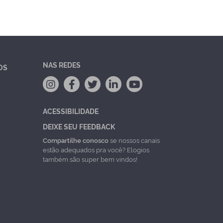
NAS REDES
OS
ACESSIBILIDADE
DEIXE SEU FEEDBACK
Compartilhe conosco
se nossos canais
estão adequados pra você? Elogios
também são super bem vindos!