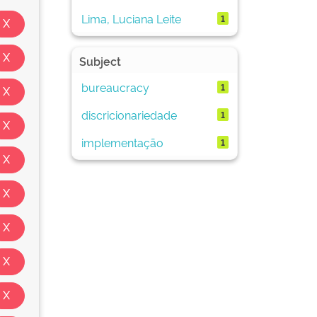
Lima, Luciana Leite
1
Subject
bureaucracy
1
discricionariedade
1
implementação
1