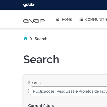
Skip navigation
HOME
COMMUNITI
Search
Search
Search:
Current filters: