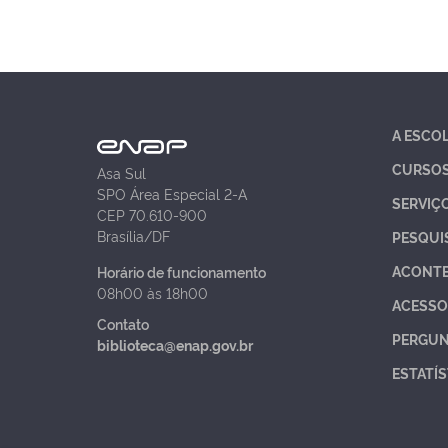
A ESCO
CURSO
Asa Sul
SPO Área Especial 2-A
SERVIÇ
CEP 70.610-900
Brasília/DF
PESQUI
ACONT
Horário de funcionamento
08h00 às 18h00
ACESSO
Contato
PERGUN
biblioteca@enap.gov.br
ESTATÍS