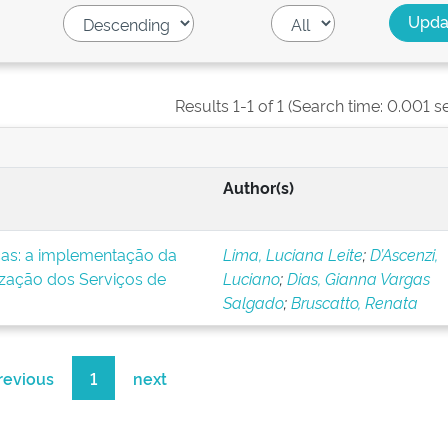
Results 1-1 of 1 (Search time: 0.001 s
Author(s)
icas: a implementação da
Lima, Luciana Leite
;
D’Ascenzi,
ização dos Serviços de
Luciano
;
Dias, Gianna Vargas
Salgado
;
Bruscatto, Renata
revious
1
next