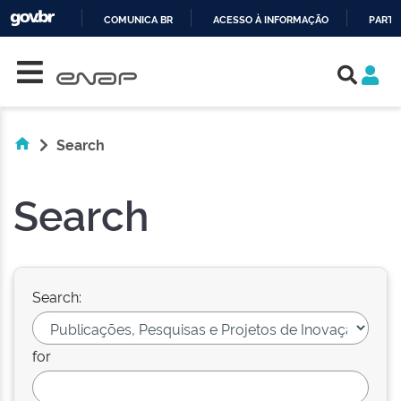
COMUNICA BR
ACESSO À INFORMAÇÃO
PARTI
Skip navigation
IR
PARA
O
CONTEÚDO
Search
Search
Search:
for