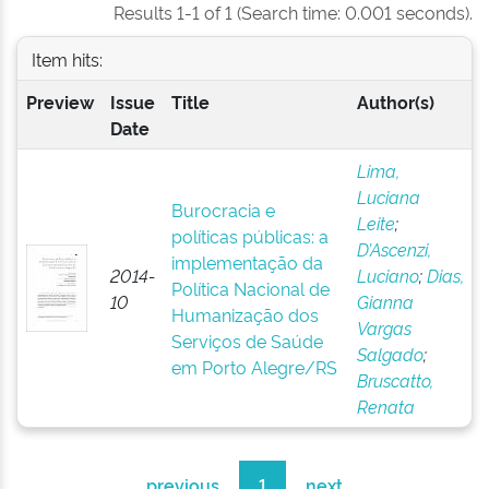
Results 1-1 of 1 (Search time: 0.001 seconds).
Item hits:
Preview
Issue
Title
Author(s)
Date
Lima,
Luciana
Burocracia e
Leite
;
políticas públicas: a
D’Ascenzi,
implementação da
2014-
Luciano
;
Dias,
Política Nacional de
10
Gianna
Humanização dos
Vargas
Serviços de Saúde
Salgado
;
em Porto Alegre/RS
Bruscatto,
Renata
previous
1
next