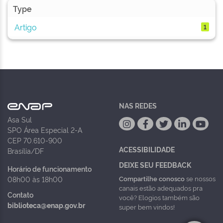
Type
Artigo
1
NAS REDES
Asa Sul
SPO Área Especial 2-A
CEP 70.610-900
ACESSIBILIDADE
Brasília/DF
DEIXE SEU FEEDBACK
Horário de funcionamento
Compartilhe conosco
se nossos
08h00 às 18h00
canais estão adequados pra
Contato
você? Elogios também são
biblioteca@enap.gov.br
super bem vindos!