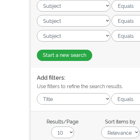
Start a new search
Add filters:
Use filters to refine the search results.
Results/Page
Sort items by