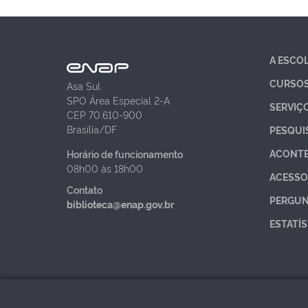
A ESCO
CURSO
Asa Sul
SPO Área Especial 2-A
SERVIÇ
CEP 70.610-900
Brasília/DF
PESQUI
ACONT
Horário de funcionamento
08h00 às 18h00
ACESSO
Contato
PERGUN
biblioteca@enap.gov.br
ESTATÍS