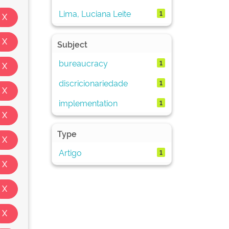
Lima, Luciana Leite
1
Subject
bureaucracy
1
discricionariedade
1
implementation
1
Type
Artigo
1