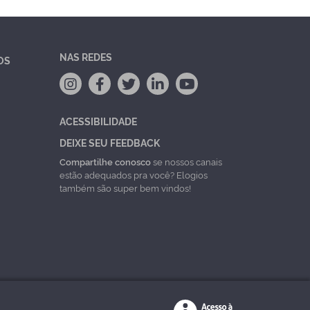
NAS REDES
OS
ACESSIBILIDADE
DEIXE SEU FEEDBACK
Compartilhe conosco
se nossos canais
estão adequados pra você? Elogios
também são super bem vindos!