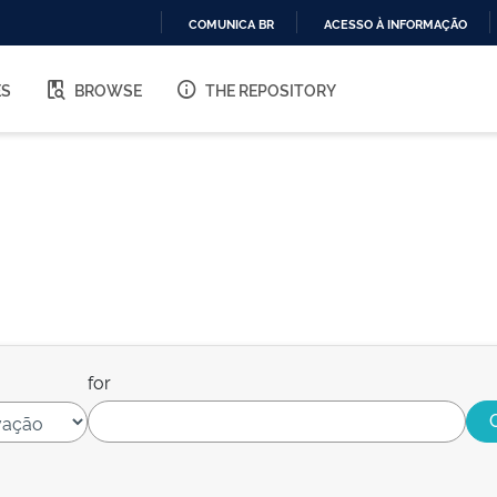
COMUNICA BR
ACESSO À INFORMAÇÃO
IR
PARA
ES
BROWSE
THE REPOSITORY
O
CONTEÚDO
for