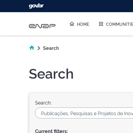
Skip navigation
HOME
COMMUNITI
Search
Search
Search:
Current filters: