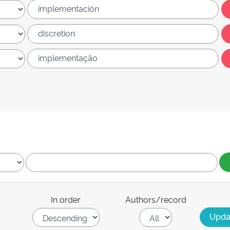
In order
Authors/record