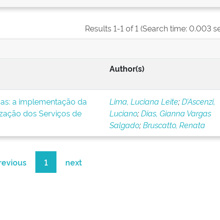
Results 1-1 of 1 (Search time: 0.003 s
Author(s)
icas: a implementação da
Lima, Luciana Leite
;
D’Ascenzi,
ização dos Serviços de
Luciano
;
Dias, Gianna Vargas
Salgado
;
Bruscatto, Renata
revious
1
next