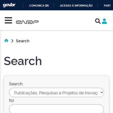
COMUNICA BR
ACESSO À INFORMAÇÃO
PARTI
Skip navigation
IR
PARA
O
CONTEÚDO
Search
Search
Search:
for