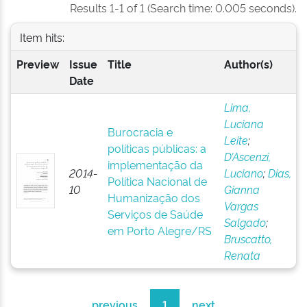
Results 1-1 of 1 (Search time: 0.005 seconds).
Item hits:
Preview
Issue
Title
Author(s)
Date
Lima,
Luciana
Burocracia e
Leite
;
políticas públicas: a
D’Ascenzi,
implementação da
2014-
Luciano
;
Dias,
Política Nacional de
10
Gianna
Humanização dos
Vargas
Serviços de Saúde
Salgado
;
em Porto Alegre/RS
Bruscatto,
Renata
previous
1
next