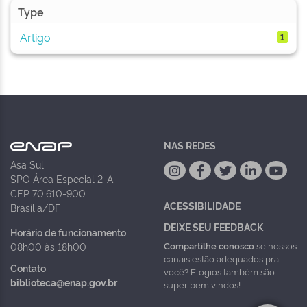
Type
Artigo
1
NAS REDES
Asa Sul
SPO Área Especial 2-A
CEP 70.610-900
ACESSIBILIDADE
Brasília/DF
DEIXE SEU FEEDBACK
Horário de funcionamento
Compartilhe conosco
se nossos
08h00 às 18h00
canais estão adequados pra
Contato
você? Elogios também são
biblioteca@enap.gov.br
super bem vindos!