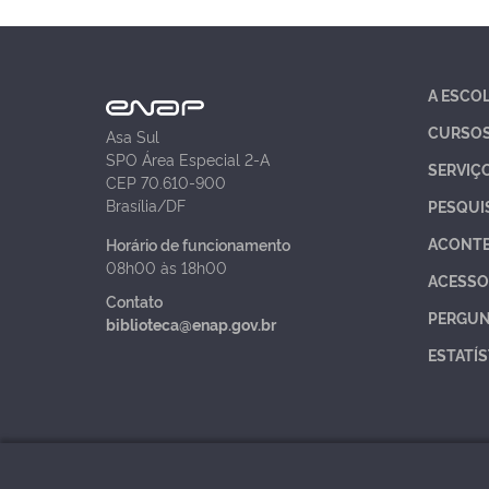
A ESCO
CURSO
Asa Sul
SPO Área Especial 2-A
SERVIÇ
CEP 70.610-900
Brasília/DF
PESQUI
ACONT
Horário de funcionamento
08h00 às 18h00
ACESSO
Contato
PERGUN
biblioteca@enap.gov.br
ESTATÍS