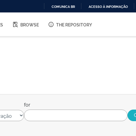
COMUNICA BR
ACESSO À INFORMAÇÃO
IR
PARA
ES
BROWSE
THE REPOSITORY
O
CONTEÚDO
for