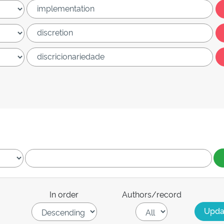
In order
Authors/record