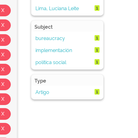
Lima, Luciana Leite
1
Subject
bureaucracy
1
implementación
1
política social
1
Type
Artigo
1