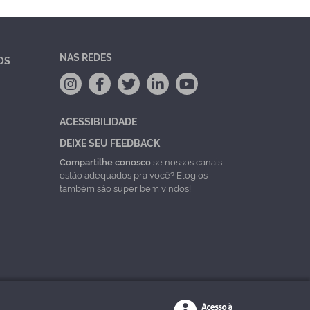
NAS REDES
OS
ACESSIBILIDADE
DEIXE SEU FEEDBACK
Compartilhe conosco
se nossos canais
estão adequados pra você? Elogios
também são super bem vindos!