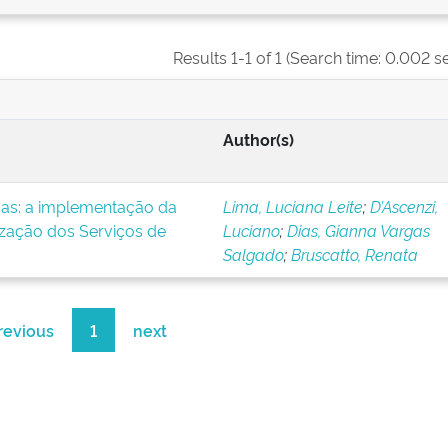
Results 1-1 of 1 (Search time: 0.002 s
Author(s)
icas: a implementação da
Lima, Luciana Leite
;
D’Ascenzi,
ização dos Serviços de
Luciano
;
Dias, Gianna Vargas
Salgado
;
Bruscatto, Renata
revious
1
next