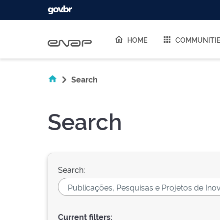
Skip navigation
HOME
COMMUNITI
Search
Search
Search:
Current filters: