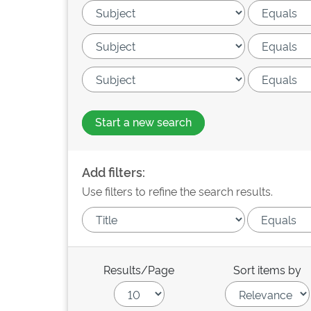
Start a new search
Add filters:
Use filters to refine the search results.
Results/Page
Sort items by