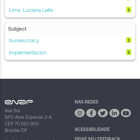
Lima, Luciana Leite
1
Subject
bureaucracy
1
implementación
1
NAS REDES
Asa Sul
SPO Área Especial 2-A
CEP 70.610-900
ACESSIBILIDADE
Brasília/DF
DEIXE SEU FEEDBACK