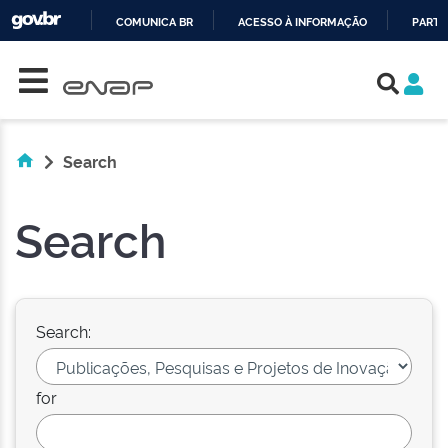
COMUNICA BR
ACESSO À INFORMAÇÃO
PARTI
Skip navigation
IR
PARA
O
CONTEÚDO
Search
Search
Search:
for