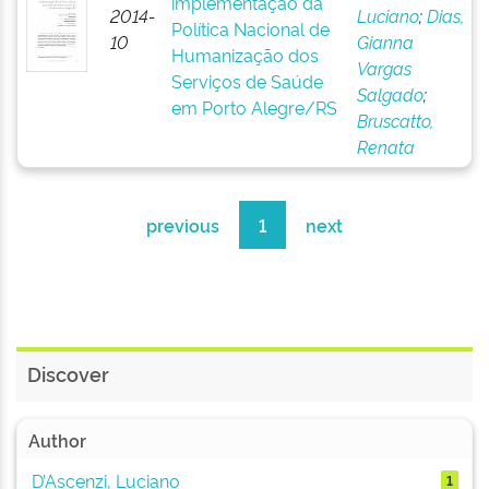
implementação da
2014-
Luciano
;
Dias,
Política Nacional de
10
Gianna
Humanização dos
Vargas
Serviços de Saúde
Salgado
;
em Porto Alegre/RS
Bruscatto,
Renata
previous
1
next
Discover
Author
D’Ascenzi, Luciano
1