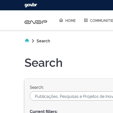
Skip navigation
HOME
COMMUNITI
Search
Search
Search:
Current filters: