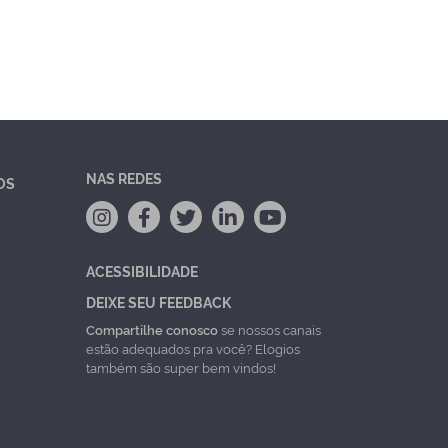
NAS REDES
OS
ACESSIBILIDADE
DEIXE SEU FEEDBACK
Compartilhe conosco
se nossos canais
estão adequados pra você? Elogios
também são super bem vindos!