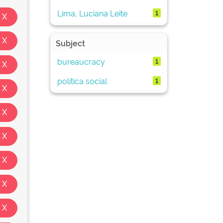
Lima, Luciana Leite
1
Subject
bureaucracy
1
política social
1