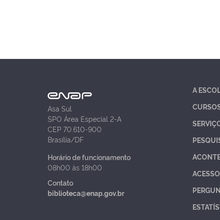
A ESCO
CURSO
Asa Sul
SPO Área Especial 2-A
SERVIÇ
CEP 70.610-900
Brasília/DF
PESQUI
ACONT
Horário de funcionamento
08h00 às 18h00
ACESSO
Contato
PERGUN
biblioteca@enap.gov.br
ESTATÍS