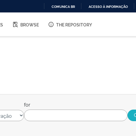
COMUNICA BR
ACESSO À INFORMAÇÃO
IR
PARA
ES
BROWSE
THE REPOSITORY
O
CONTEÚDO
for