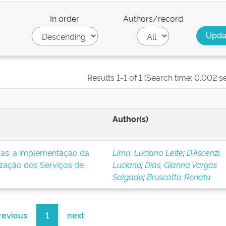
In order
Authors/record
Results 1-1 of 1 (Search time: 0.002 s
Author(s)
icas: a implementação da
Lima, Luciana Leite
;
D’Ascenzi,
ização dos Serviços de
Luciano
;
Dias, Gianna Vargas
Salgado
;
Bruscatto, Renata
revious
1
next