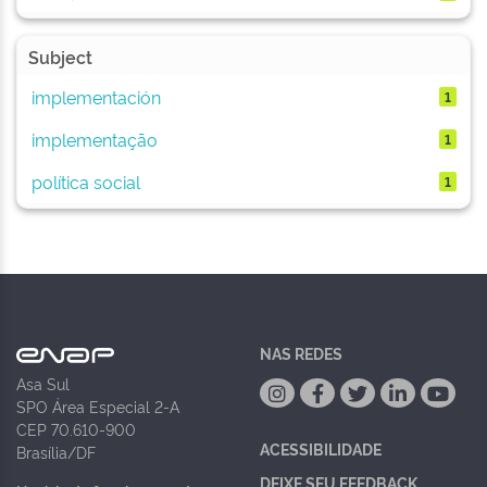
Subject
implementación
1
implementação
1
política social
1
NAS REDES
Asa Sul
SPO Área Especial 2-A
CEP 70.610-900
ACESSIBILIDADE
Brasília/DF
DEIXE SEU FEEDBACK