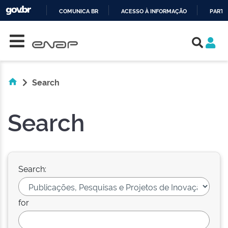
COMUNICA BR
ACESSO À INFORMAÇÃO
PARTI
Skip navigation
IR
PARA
O
CONTEÚDO
Search
Search
Search:
for