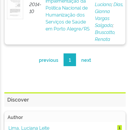
implementação da
2014-
Luciano
;
Dias,
Política Nacional de
10
Gianna
Humanização dos
Vargas
Serviços de Saúde
Salgado
;
em Porto Alegre/RS
Bruscatto,
Renata
previous
1
next
Discover
Author
Lima, Luciana Leite
1