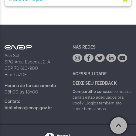
NAS REDES
Asa Sul
SPO Área Especial 2-A
CEP 70.610-900
ACESSIBILIDADE
Brasília/DF
DEIXE SEU FEEDBACK
Horário de funcionamento
Compartilhe conosco
se nossos
08h00 às 18h00
canais estão adequados pra
Contato
você? Elogios também são
biblioteca@enap.gov.br
super bem vindos!