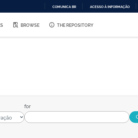
COMUNICA BR
ACESSO À INFORMAÇÃO
IR
PARA
ES
BROWSE
THE REPOSITORY
O
CONTEÚDO
for