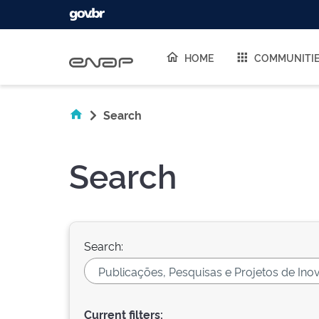
Skip navigation
HOME
COMMUNITI
Search
Search
Search:
Current filters: