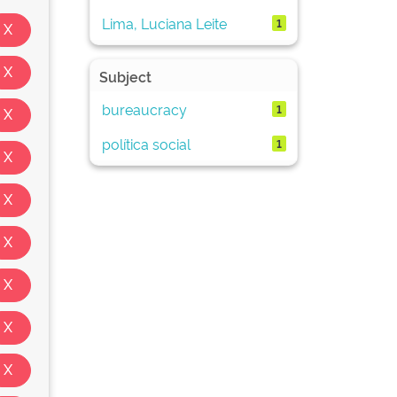
Lima, Luciana Leite
1
Subject
bureaucracy
1
política social
1