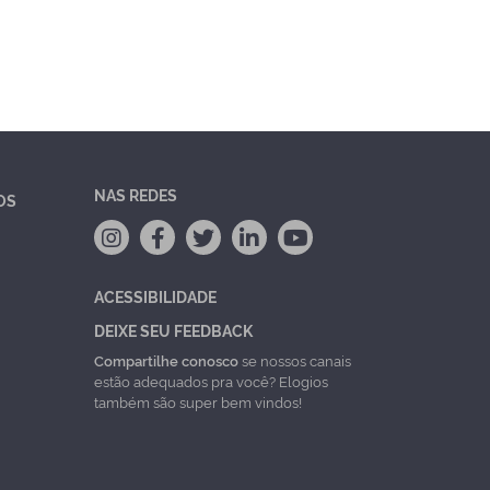
NAS REDES
OS
ACESSIBILIDADE
DEIXE SEU FEEDBACK
Compartilhe conosco
se nossos canais
estão adequados pra você? Elogios
também são super bem vindos!