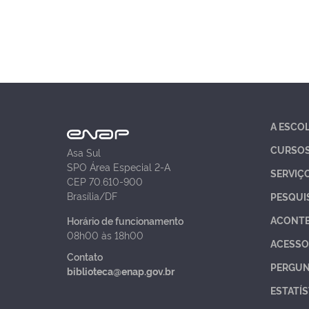
A ESCO
CURSO
Asa Sul
SPO Área Especial 2-A
SERVIÇ
CEP 70.610-900
Brasília/DF
PESQUI
ACONT
Horário de funcionamento
08h00 às 18h00
ACESSO
Contato
PERGUN
biblioteca@enap.gov.br
ESTATÍS