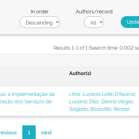
In order
Authors/record
Results 1-1 of 1 (Search time: 0.002 s
Author(s)
icas: a implementação da
Lima, Luciana Leite
;
D’Ascenzi,
ização dos Serviços de
Luciano
;
Dias, Gianna Vargas
Salgado
;
Bruscatto, Renata
revious
1
next