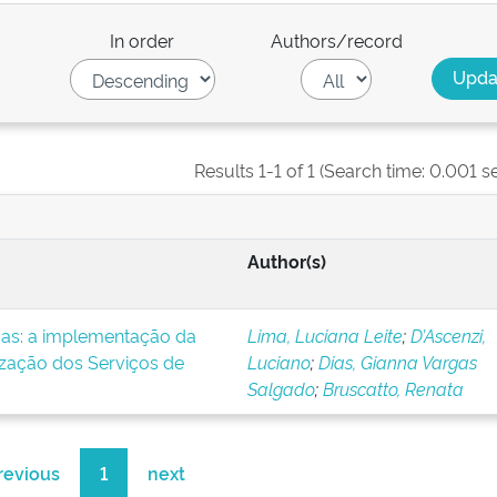
In order
Authors/record
Results 1-1 of 1 (Search time: 0.001 s
Author(s)
icas: a implementação da
Lima, Luciana Leite
;
D’Ascenzi,
ização dos Serviços de
Luciano
;
Dias, Gianna Vargas
Salgado
;
Bruscatto, Renata
revious
1
next