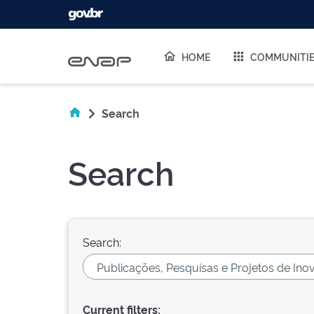
Skip navigation
HOME
COMMUNITI
Search
Search
Search:
Current filters: