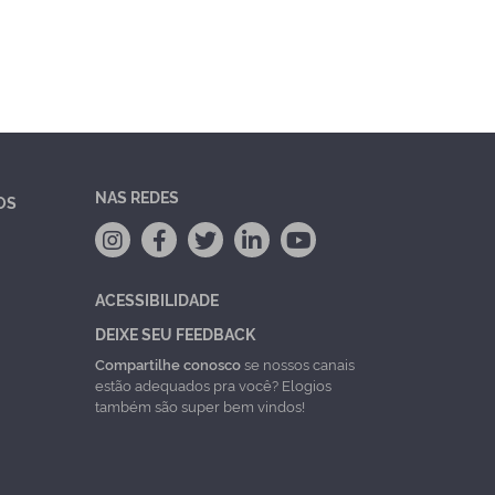
NAS REDES
OS
ACESSIBILIDADE
DEIXE SEU FEEDBACK
Compartilhe conosco
se nossos canais
estão adequados pra você? Elogios
também são super bem vindos!