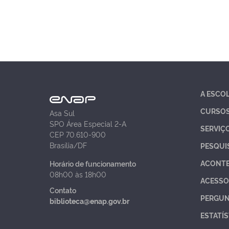
A ESCO
CURSO
Asa Sul
SPO Área Especial 2-A
SERVIÇ
CEP 70.610-900
Brasília/DF
PESQUI
ACONT
Horário de funcionamento
08h00 às 18h00
ACESSO
Contato
PERGUN
biblioteca@enap.gov.br
ESTATÍS