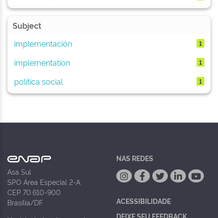
Subject
implementación
1
implementation
1
política social
1
NAS REDES
Asa Sul
SPO Área Especial 2-A
CEP 70.610-900
ACESSIBILIDADE
Brasília/DF
DEIXE SEU FEEDBACK