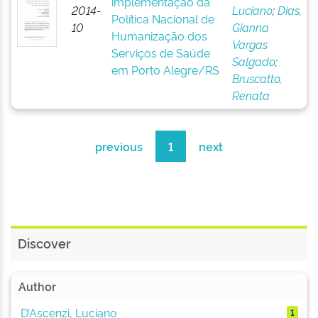
implementação da
2014-
Luciano
;
Dias,
Política Nacional de
10
Gianna
Humanização dos
Vargas
Serviços de Saúde
Salgado
;
em Porto Alegre/RS
Bruscatto,
Renata
previous
1
next
Discover
Author
D’Ascenzi, Luciano
1