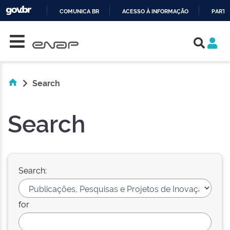
COMUNICA BR
ACESSO À INFORMAÇÃO
PARTI
Skip navigation
IR
PARA
O
CONTEÚDO
Search
Search
Search:
for